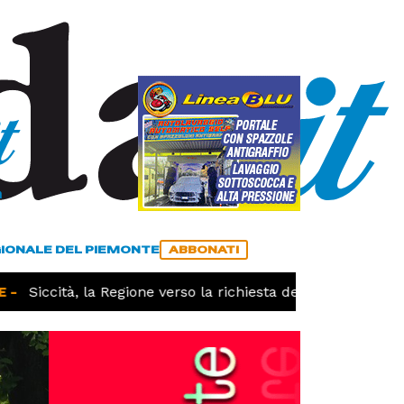
a
ACCEDI
ABBONATI
GIONALE DEL PIEMONTE
ABBONATI
-
Siccità, la Regione verso la richiesta dello stato di cala