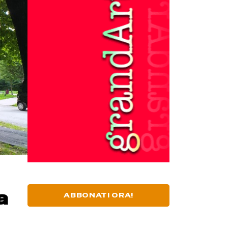
a
ABBONATI ORA!