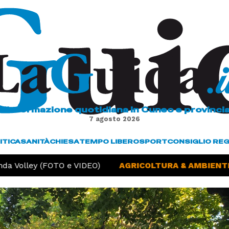
L'informazione quotidiana in Cuneo e provinci
7 agosto 2026
ITICA
SANITÀ
CHIESA
TEMPO LIBERO
SPORT
CONSIGLIO RE
da Volley (FOTO e VIDEO)
AGRICOLTURA & AMBIENTE 