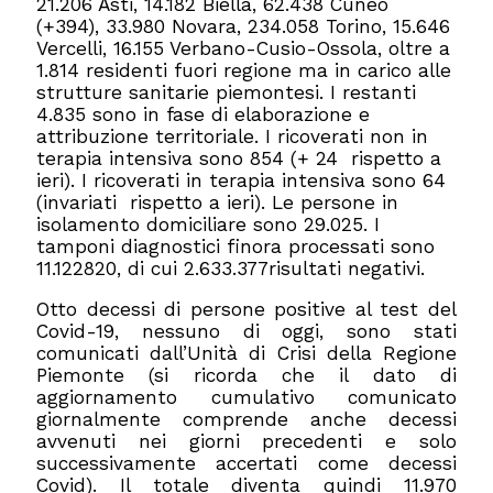
21.206 Asti, 14.182 Biella, 62.438 Cuneo
(+394), 33.980 Novara, 234.058 Torino, 15.646
Vercelli, 16.155 Verbano-Cusio-Ossola, oltre a
1.814 residenti fuori regione ma in carico alle
strutture sanitarie piemontesi. I restanti
4.835 sono in fase di elaborazione e
attribuzione territoriale. I ricoverati non in
terapia intensiva sono 854 (+ 24 rispetto a
ieri). I ricoverati in terapia intensiva sono 64
(invariati rispetto a ieri). Le persone in
isolamento domiciliare sono 29.025. I
tamponi diagnostici finora processati sono
11.122820, di cui 2.633.377risultati negativi.
Otto decessi di persone positive al test del
Covid-19, nessuno di oggi, sono stati
comunicati dall’Unità di Crisi della Regione
Piemonte (si ricorda che il dato di
aggiornamento cumulativo comunicato
giornalmente comprende anche decessi
avvenuti nei giorni precedenti e solo
successivamente accertati come decessi
Covid). Il totale diventa quindi 11.970