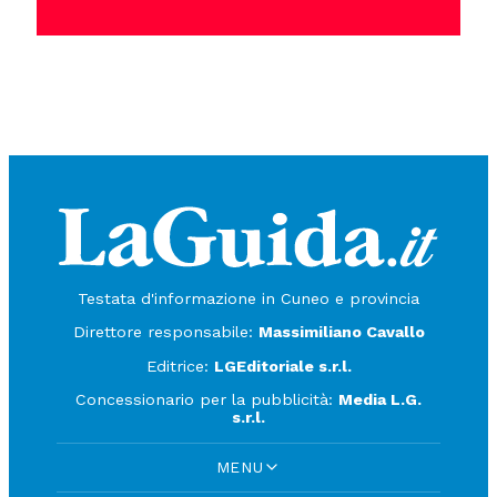
Testata d'informazione in Cuneo e provincia
Direttore responsabile:
Massimiliano Cavallo
Editrice:
LGEditoriale s.r.l.
Concessionario per la pubblicità:
Media L.G.
s.r.l.
MENU