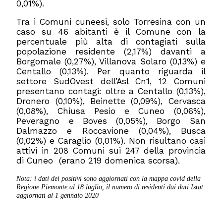
0,01%).
Tra i Comuni cuneesi, solo Torresina con un
caso su 46 abitanti è il Comune con la
percentuale più alta di contagiati sulla
popolazione residente (2,17%) davanti a
Borgomale (0,27%), Villanova Solaro (0,13%) e
Centallo (0,13%). Per quanto riguarda il
settore SudOvest dell’Asl Cn1, 12 Comuni
presentano contagi: oltre a Centallo (0,13%),
Dronero (0,10%), Beinette (0,09%), Cervasca
(0,08%), Chiusa Pesio e Cuneo (0,06%),
Peveragno e Boves (0,05%), Borgo San
Dalmazzo e Roccavione (0,04%), Busca
(0,02%) e Caraglio (0,01%). Non risultano casi
attivi in 208 Comuni sui 247 della provincia
di Cuneo (erano 219 domenica scorsa).
Nota: i dati dei positivi sono aggiornati con la mappa covid della
Regione Piemonte al 18 luglio
, il numero di residenti dai dati Istat
aggiornati al 1 gennaio 2020