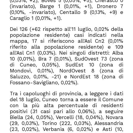
(0,03%, +2), Boves 5 (0,05%, +5), Cherasco 0
(invariato), Barge 1 (0,01%, +1), Dronero 7
(0,10%, -invariato), Centallo 9 (0,13%, +9) e
Caraglio 1 (0,01%, +1).
Dei 126 (+62 rispetto all'11 luglio, 0,02% della
popolazione residente) casi indicati nella
mappa, 17 si riferiscono all'Asl Cn2 (0,01%
riferito alla popolazione residente) e 109
all'Asl Cn1 (0,03%). Nei singoli distretti: Alba
10 (0,01%), Bra 7 (0,01%), SudOvest 73 (zona
di Cuneo, 0,05%), SudEst 10 (zona di
Mondovì, 0,01%), NordOvest 8 (zona di
Saluzzo, 0,01%, -21) e NordEst 18 (zona di
Fossano-Savigliano, 0,02%).
Tra i capoluoghi di provincia, a leggere i dati
del 18 luglio, Cuneo torna a essere il Comune
con la più alta percentuale di residenti
positivi (31 casi pari allo 0,06%), a seguire
Biella (24, 0,05%), Vercelli (18, 0,04%), Novara
(29, 0,03%), Torino (222, 0,03%), Alessandria
(23, 0,02%), Verbania (6, 0,02%) e Asti (10,