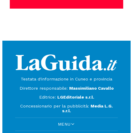
Testata d'informazione in Cuneo e provincia
Direttore responsabile:
Massimiliano Cavallo
Editrice:
LGEditoriale s.r.l.
Concessionario per la pubblicità:
Media L.G.
s.r.l.
MENU