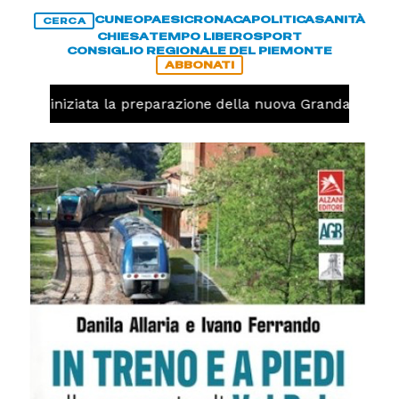
CUNEO
PAESI
CRONACA
POLITICA
SANITÀ
CERCA
CHIESA
TEMPO LIBERO
SPORT
CONSIGLIO REGIONALE DEL PIEMONTE
ABBONATI
avolo, iniziata la preparazione della nuova Granda Volley 