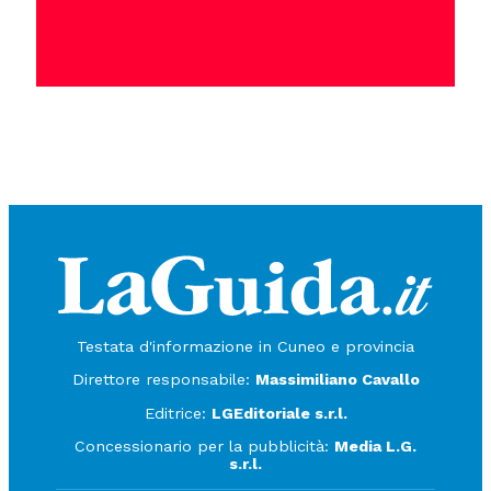
Testata d'informazione in Cuneo e provincia
Direttore responsabile:
Massimiliano Cavallo
Editrice:
LGEditoriale s.r.l.
Concessionario per la pubblicità:
Media L.G.
s.r.l.