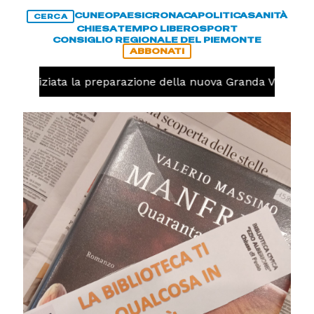
CUNEO
PAESI
CRONACA
POLITICA
SANITÀ
CERCA
CHIESA
TEMPO LIBERO
SPORT
CONSIGLIO REGIONALE DEL PIEMONTE
ABBONATI
olo, iniziata la preparazione della nuova Granda Volley (F