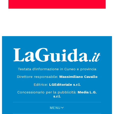
Testata d'informazione in Cuneo e provincia
Direttore responsabile:
Massimiliano Cavallo
Editrice:
LGEditoriale s.r.l.
Concessionario per la pubblicità:
Media L.G.
s.r.l.
MENU