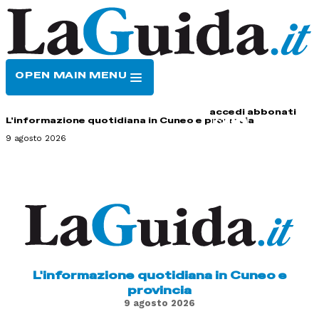
OPEN MAIN MENU
HOME
CONTATTI
accedi
abbonati
L'informazione quotidiana in Cuneo e provincia
9 agosto 2026
L'informazione quotidiana in Cuneo e
provincia
9 agosto 2026