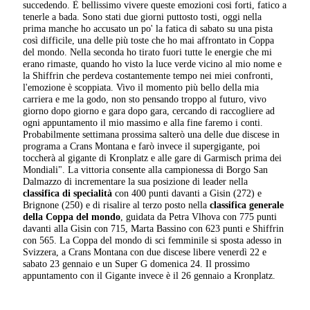
succedendo. È bellissimo vivere queste emozioni cosi forti, fatico a
tenerle a bada. Sono stati due giorni puttosto tosti, oggi nella
prima manche ho accusato un po' la fatica di sabato su una pista
così difficile, una delle più toste che ho mai affrontato in Coppa
del mondo. Nella seconda ho tirato fuori tutte le energie che mi
erano rimaste, quando ho visto la luce verde vicino al mio nome e
la Shiffrin che perdeva costantemente tempo nei miei confronti,
l'emozione è scoppiata. Vivo il momento più bello della mia
carriera e me la godo, non sto pensando troppo al futuro, vivo
giorno dopo giorno e gara dopo gara, cercando di raccogliere ad
ogni appuntamento il mio massimo e alla fine faremo i conti.
Probabilmente settimana prossima salterò una delle due discese in
programa a Crans Montana e farò invece il supergigante, poi
toccherà al gigante di Kronplatz e alle gare di Garmisch prima dei
Mondiali". La vittoria consente alla campionessa di Borgo San
Dalmazzo di incrementare la sua posizione di leader nella
classifica di specialità
con 400 punti davanti a Gisin (272) e
Brignone (250) e di risalire al terzo posto nella
classifica generale
della Coppa del mondo
, guidata da Petra Vlhova con 775 punti
davanti alla Gisin con 715, Marta Bassino con 623 punti e Shiffrin
con 565. La Coppa del mondo di sci femminile si sposta adesso in
Svizzera, a Crans Montana con due discese libere venerdì 22 e
sabato 23 gennaio e un Super G domenica 24. Il prossimo
appuntamento con il Gigante invece è il 26 gennaio a Kronplatz.