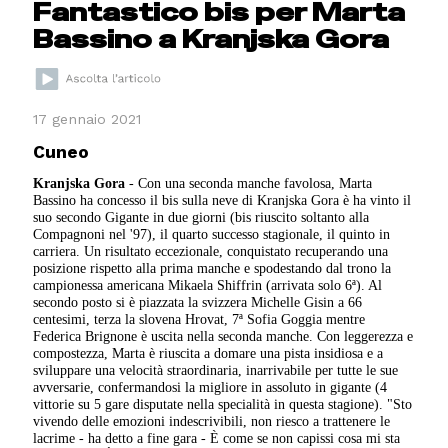
Fantastico bis per Marta
Bassino a Kranjska Gora
17 gennaio 2021
Cuneo
Kranjska Gora
- Con una seconda manche favolosa, Marta
Bassino ha concesso il bis sulla neve di Kranjska Gora è ha vinto il
suo secondo Gigante in due giorni (bis riuscito soltanto alla
Compagnoni nel '97), il quarto successo stagionale, il quinto in
carriera. Un risultato eccezionale, conquistato recuperando una
posizione rispetto alla prima manche e spodestando dal trono la
campionessa americana Mikaela Shiffrin (arrivata solo 6ª). Al
secondo posto si è piazzata la svizzera Michelle Gisin a 66
centesimi, terza la slovena Hrovat, 7ª Sofia Goggia mentre
Federica Brignone è uscita nella seconda manche. Con leggerezza e
compostezza, Marta è riuscita a domare una pista insidiosa e a
sviluppare una velocità straordinaria, inarrivabile per tutte le sue
avversarie, confermandosi la migliore in assoluto in gigante (4
vittorie su 5 gare disputate nella specialità in questa stagione). "Sto
vivendo delle emozioni indescrivibili, non riesco a trattenere le
lacrime - ha detto a fine gara - È come se non capissi cosa mi sta