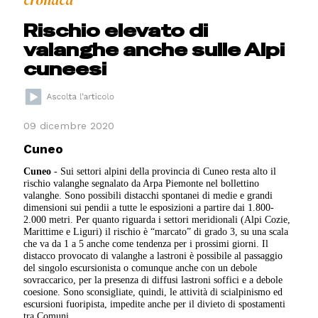
Rischio elevato di
valanghe anche sulle Alpi
cuneesi
09 dicembre 2020
Cuneo
Cuneo
- Sui settori alpini della provincia di Cuneo resta alto il
rischio valanghe segnalato da Arpa Piemonte nel bollettino
valanghe. Sono possibili distacchi spontanei di medie e grandi
dimensioni sui pendii a tutte le esposizioni a partire dai 1.800-
2.000 metri. Per quanto riguarda i settori meridionali (Alpi Cozie,
Marittime e Liguri) il rischio è “marcato” di grado 3, su una scala
che va da 1 a 5 anche come tendenza per i prossimi giorni. Il
distacco provocato di valanghe a lastroni è possibile al passaggio
del singolo escursionista o comunque anche con un debole
sovraccarico, per la presenza di diffusi lastroni soffici e a debole
coesione. Sono sconsigliate, quindi, le attività di scialpinismo ed
escursioni fuoripista, impedite anche per il divieto di spostamenti
tra Comuni.