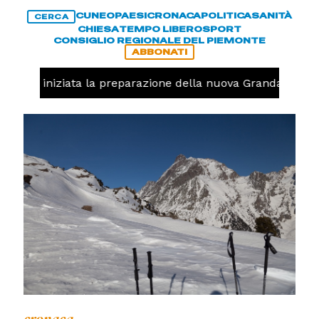
CUNEO
PAESI
CRONACA
POLITICA
SANITÀ
CERCA
CHIESA
TEMPO LIBERO
SPORT
CONSIGLIO REGIONALE DEL PIEMONTE
ABBONATI
lavolo, iniziata la preparazione della nuova Granda Volley
cronaca