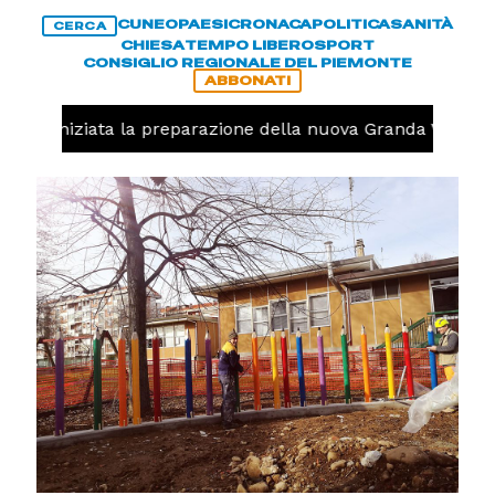
CUNEO
PAESI
CRONACA
POLITICA
SANITÀ
CERCA
CHIESA
TEMPO LIBERO
SPORT
CONSIGLIO REGIONALE DEL PIEMONTE
ABBONATI
volo, iniziata la preparazione della nuova Granda Volley 