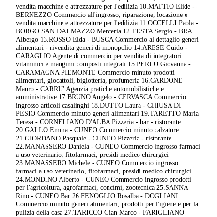
vendita macchine e attrezzature per l'edilizia 10.MATTIO Elide -
BERNEZZO Commercio all'ingrosso, riparazione, locazione e
vendita macchine e attrezzature per l'edilizia 11.OCCELLI Paola -
BORGO SAN DALMAZZO Merceria 12.TESTA Sergio - BRA
Albergo 13.ROSSO Elda - BUSCA Commercio al dettaglio generi
alimentari - rivendita generi di monopolio 14.ARESE Guido -
CARAGLIO Agente di commercio per vendita di integratori
vitaminici e mangimi composti integrati 15.PERLO Giovanna -
CARAMAGNA PIEMONTE Commercio minuto prodotti
alimentari, giocattoli, bigiotteria, profumeria 16.CARDONE
Mauro - CARRU' Agenzia pratiche automobilistiche e
amministrative 17.BRUNO Angelo - CERVASCA Commercio
ingrosso articoli casalinghi 18.DUTTO Laura - CHIUSA DI
PESIO Commercio minuto generi alimentari 19.TARETTO Maria
Teresa - CORNELIANO D'ALBA Pizzeria - bar - ristorante
20.GALLO Emma - CUNEO Commercio minuto calzature
21.GIORDANO Pasquale - CUNEO Pizzeria - ristorante
22.MANASSERO Daniela - CUNEO Commercio ingrosso farmaci
a uso veterinario, fitofarmaci, presidi medico chirurgici
23.MANASSERO Michele - CUNEO Commercio ingrosso
farmaci a uso veterinario, fitofarmaci, presidi medico chirurgici
24.MONDINO Alberto - CUNEO Commercio ingrosso prodotti
per l'agricoltura, agrofarmaci, concimi, zootecnica 25.SANNA
Rino - CUNEO Bar 26.FENOGLIO Rosalba - DOGLIANI
Commercio minuto generi alimentari, prodotti per l'igiene e per la
pulizia della casa 27.TARICCO Gian Marco - FARIGLIANO