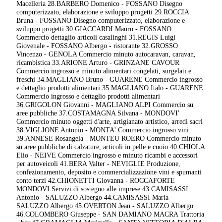
Macelleria 28.BARBERO Domenico - FOSSANO Disegno
computerizzato, elaborazione e sviluppo progetti 29.ROCCIA
Bruna - FOSSANO Disegno computerizzato, elaborazione e
sviluppo progetti 30.GIACCARDI Mauro - FOSSANO
Commercio dettaglio articoli casalinghi 31.REGIS Luigi
Giovenale - FOSSANO Albergo - ristorante 32.GROSSO
Vincenzo - GENOLA Commercio minuto autocaravan, caravan,
ricambistica 33.ARIONE Arturo - GRINZANE CAVOUR
Commercio ingrosso e minuto alimentari congelati, surgelati e
freschi 34.MAGLIANO Bruno - GUARENE Commercio ingrosso
e dettaglio prodotti alimentari 35.MAGLIANO Italo - GUARENE
Commercio ingrosso e dettaglio prodotti alimentari
36.GRIGOLON Giovanni - MAGLIANO ALPI Commercio su
aree pubbliche 37.COSTAMAGNA Silvana - MONDOVI'
Commercio minuto oggetti d'arte, artigianato artistico, arredi sacri
38.VIGLIONE Antonio - MONTA' Commercio ingrosso vini
39.ANNESE Rosangela - MONTEU ROERO Commercio minuto
su aree pubbliche di calzature, articoli in pelle e cuoio 40.CHIOLA
Elio - NEIVE Commercio ingrosso e minuto ricambi e accessori
per autoveicoli 41.BERA Valter - NEVIGLIE Produzione,
confezionamento, deposito e commercializzazione vini e spumanti
conto terzi 42.CHIONETTI Giovanna - ROCCAFORTE
MONDOVI Servizi di sostegno alle imprese 43.CAMISASSI
Antonio - SALUZZO Albergo 44.CAMISASSI Maria -
SALUZZO Albergo 45.OVERTON Jean - SALUZZO Albergo
46.COLOMBERO Giuseppe - SAN DAMIANO MACRA Trattoria