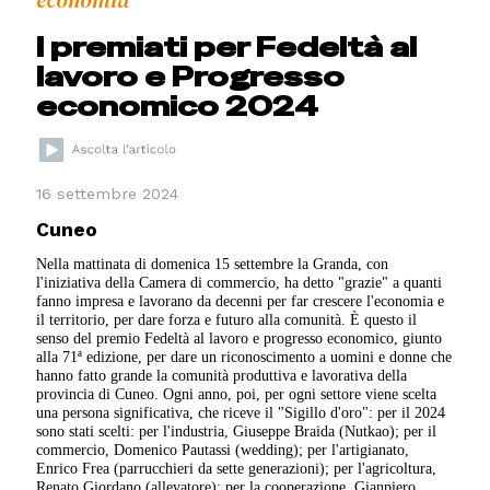
economia
I premiati per Fedeltà al
lavoro e Progresso
economico 2024
16 settembre 2024
Cuneo
Nella mattinata di domenica 15 settembre la Granda, con
l'iniziativa della Camera di commercio, ha detto "grazie" a quanti
fanno impresa e lavorano da decenni per far crescere l'economia e
il territorio, per dare forza e futuro alla comunità. È questo il
senso del premio Fedeltà al lavoro e progresso economico, giunto
alla 71ª edizione, per dare un riconoscimento a uomini e donne che
hanno fatto grande la comunità produttiva e lavorativa della
provincia di Cuneo. Ogni anno, poi, per ogni settore viene scelta
una persona significativa, che riceve il "Sigillo d'oro": per il 2024
sono stati scelti: per l'industria, Giuseppe Braida (Nutkao); per il
commercio, Domenico Pautassi (wedding); per l'artigianato,
Enrico Frea (parrucchieri da sette generazioni); per l'agricoltura,
Renato Giordano (allevatore); per la cooperazione, Gianpiero