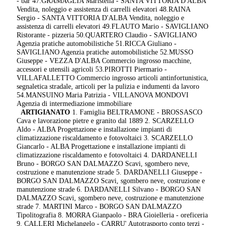
- bar 47.GRAMAGLIA Maristella - SANTA VITTORIA D'ALBA
Vendita, noleggio e assistenza di carrelli elevatori 48.RAINA
Sergio - SANTA VITTORIA D'ALBA Vendita, noleggio e
assistenza di carrelli elevatori 49.FLAUTO Mario - SAVIGLIANO
Ristorante - pizzeria 50.QUARTERO Claudio - SAVIGLIANO
Agenzia pratiche automobilistiche 51.RICCA Giuliano -
SAVIGLIANO Agenzia pratiche automobilistiche 52.MUSSO
Giuseppe - VEZZA D'ALBA Commercio ingrosso macchine,
accessori e utensili agricoli 53.PIROTTI Piermario -
VILLAFALLETTO Commercio ingrosso articoli antinfortunistica,
segnaletica stradale, articoli per la pulizia e indumenti da lavoro
54.MANSUINO Maria Patrizia - VILLANOVA MONDOVI
Agenzia di intermediazione immobiliare
ARTIGIANATO
1. Famiglia BELTRAMONE - BROSSASCO
Cava e lavorazione pietre e granito dal 1889 2. SCARZELLO
Aldo - ALBA Progettazione e installazione impianti di
climatizzazione riscaldamento e fotovoltaici 3. SCARZELLO
Giancarlo - ALBA Progettazione e installazione impianti di
climatizzazione riscaldamento e fotovoltaici 4. DARDANELLI
Bruno - BORGO SAN DALMAZZO Scavi, sgombero neve,
costruzione e manutenzione strade 5. DARDANELLI Giuseppe -
BORGO SAN DALMAZZO Scavi, sgombero neve, costruzione e
manutenzione strade 6. DARDANELLI Silvano - BORGO SAN
DALMAZZO Scavi, sgombero neve, costruzione e manutenzione
strade 7. MARTINI Marco - BORGO SAN DALMAZZO
Tipolitografia 8. MORRA Gianpaolo - BRA Gioielleria - oreficeria
9. CALLERI Michelangelo - CARRU' Autotrasporto conto terzi -