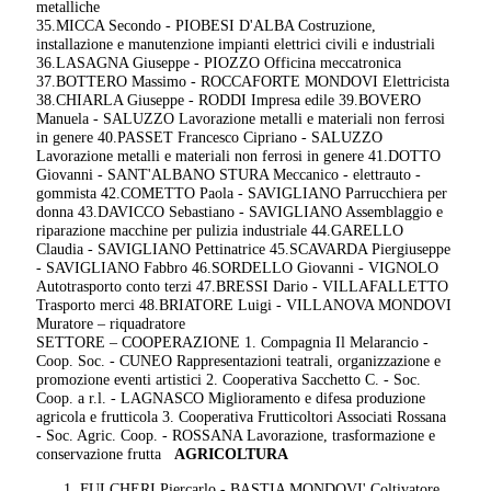
metalliche
35.MICCA Secondo - PIOBESI D'ALBA Costruzione,
installazione e manutenzione impianti elettrici civili e industriali
36.LASAGNA Giuseppe - PIOZZO Officina meccatronica
37.BOTTERO Massimo - ROCCAFORTE MONDOVI Elettricista
38.CHIARLA Giuseppe - RODDI Impresa edile 39.BOVERO
Manuela - SALUZZO Lavorazione metalli e materiali non ferrosi
in genere 40.PASSET Francesco Cipriano - SALUZZO
Lavorazione metalli e materiali non ferrosi in genere 41.DOTTO
Giovanni - SANT'ALBANO STURA Meccanico - elettrauto -
gommista 42.COMETTO Paola - SAVIGLIANO Parrucchiera per
donna 43.DAVICCO Sebastiano - SAVIGLIANO Assemblaggio e
riparazione macchine per pulizia industriale 44.GARELLO
Claudia - SAVIGLIANO Pettinatrice 45.SCAVARDA Piergiuseppe
- SAVIGLIANO Fabbro 46.SORDELLO Giovanni - VIGNOLO
Autotrasporto conto terzi 47.BRESSI Dario - VILLAFALLETTO
Trasporto merci 48.BRIATORE Luigi - VILLANOVA MONDOVI
Muratore – riquadratore
SETTORE – COOPERAZIONE 1. Compagnia Il Melarancio -
Coop. Soc. - CUNEO Rappresentazioni teatrali, organizzazione e
promozione eventi artistici 2. Cooperativa Sacchetto C. - Soc.
Coop. a r.l. - LAGNASCO Miglioramento e difesa produzione
agricola e frutticola 3. Cooperativa Frutticoltori Associati Rossana
- Soc. Agric. Coop. - ROSSANA Lavorazione, trasformazione e
conservazione frutta
AGRICOLTURA
FULCHERI Piercarlo - BASTIA MONDOVI' Coltivatore