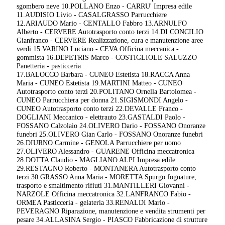
sgombero neve 10.POLLANO Enzo - CARRU' Impresa edile
11.AUDISIO Livio - CASALGRASSO Parrucchiere
12.ARIAUDO Mario - CENTALLO Fabbro 13.ARNULFO
Alberto - CERVERE Autotrasporto conto terzi 14.DI CONCILIO
Gianfranco - CERVERE Realizzazione, cura e manutenzione aree
verdi 15.VARINO Luciano - CEVA Officina meccanica -
gommista 16.DEPETRIS Marco - COSTIGLIOLE SALUZZO
Panetteria - pasticceria
17.BALOCCO Barbara - CUNEO Estetista 18.RACCA Anna
Maria - CUNEO Estetista 19.MARTINI Matteo - CUNEO
Autotrasporto conto terzi 20.POLITANO Ornella Bartolomea -
CUNEO Parrucchiera per donna 21.SIGISMONDI Angelo -
CUNEO Autotrasporto conto terzi 22.DEVALLE Franco -
DOGLIANI Meccanico - elettrauto 23.GASTALDI Paolo -
FOSSANO Calzolaio 24.OLIVERO Dario - FOSSANO Onoranze
funebri 25.OLIVERO Gian Carlo - FOSSANO Onoranze funebri
26.DIURNO Carmine - GENOLA Parrucchiere per uomo
27.OLIVERO Alessandro - GUARENE Officina meccatronica
28.DOTTA Claudio - MAGLIANO ALPI Impresa edile
29.RESTAGNO Roberto - MONTANERA Autotrasporto conto
terzi 30.GRASSO Anna Maria - MORETTA Spurgo fognature,
trasporto e smaltimento rifiuti 31.MANTILLERI Giovanni -
NARZOLE Officina meccatronica 32.LANFRANCO Fabio -
ORMEA Pasticceria - gelateria 33.RENALDI Mario -
PEVERAGNO Riparazione, manutenzione e vendita strumenti per
pesare 34.ALLASINA Sergio - PIASCO Fabbricazione di strutture