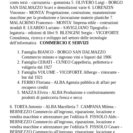
conto terzi - carrozzeria - gommista 5. OLIVERO Luigi - BORGO
SAN DALMAZZO Scavi e demolizioni varie 6. LORENZIN
Vincenzo - MONTA' Progettazione, costruzione, manutenzione
macchine per la produzione e lavorazione materie plastiche 7.
MALACRINO Francesco - MONTA' Impresa edile - costruzioni
stradali 8. LEARDO Luciano - SAVIGLIANO Tipografia -
legatoria - edizioni di libri 9. BLENGINI Sergio - VICOFORTE
Consulenza, ricerca e sviluppo nel settore delle tecnologie
dell'informatica
COMMERCIO E SERVIZI
Famiglia BIANCO - BORGO SAN DALMAZZO
Commercio minuto e ingrosso vini e liquori dal 1906
Famiglia CERATI - CUNEO Cappelleria, pelletteria e
valigeria dal 1927
Famiglia VOLUME - VICOFORTE Albergo - ristorante -
bar dal 1921
FERRO Floriana - ALBA Agenzia pubblica di affari per
recupero crediti
MAZZA Elvira - ALBA Produzione e confezionamento
prodotti di pasticceria fresca e secca
6. TORTA Antonio - ALBA Macelleria 7. CAMPANA Milena -
BERNEZZO Commercio all'ingrosso, riparazione, locazione e
vendita macchine e attrezzature per l'edilizia 8. FISSOLO Aldo -
BERNEZZO Commercio all'ingrosso, riparazione, locazione e
vendita macchine e attrezzature per l'edilizia 9. FISSOLO Cesare -
BERNEZZO Commercio all'ingrosso, riparazione, locazione e