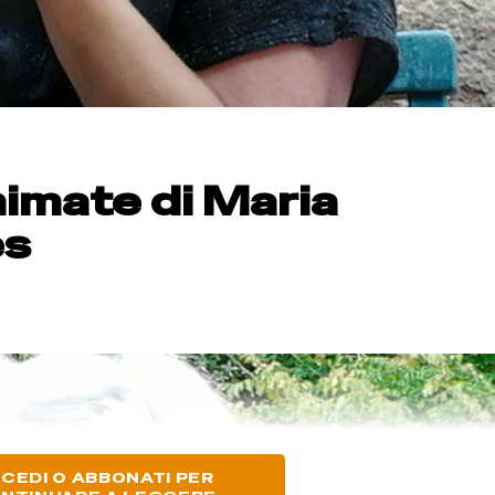
nimate di Maria
es
CEDI O ABBONATI PER