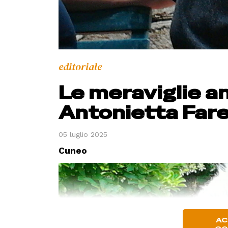
editoriale
Le meraviglie a
Antonietta Far
05 luglio 2025
Cuneo
AC