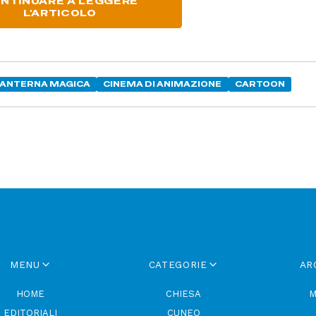
NTINUARE A LEGGERE
L'ARTICOLO
ANTERNA MAGICA
CINEMA DI ANIMAZIONE
CARTOON
MENU
CATEGORIE
AR
HOME
CHIESA
M
EDITORIALI
CUNEO