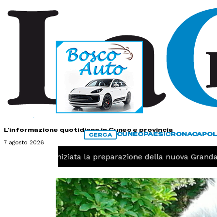
HOME
CONTATTI
L'informazione quotidiana in Cuneo e provincia
CUNEO
PAESI
CRONACA
POL
CERCA
7 agosto 2026
Pallavolo, iniziata la preparazione della nuova Granda V