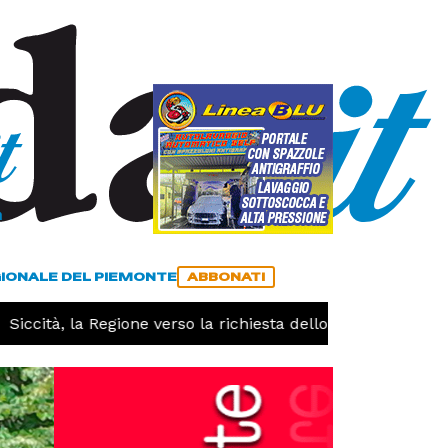
a
ACCEDI
ABBONATI
GIONALE DEL PIEMONTE
ABBONATI
ccità, la Regione verso la richiesta dello stato di calamità