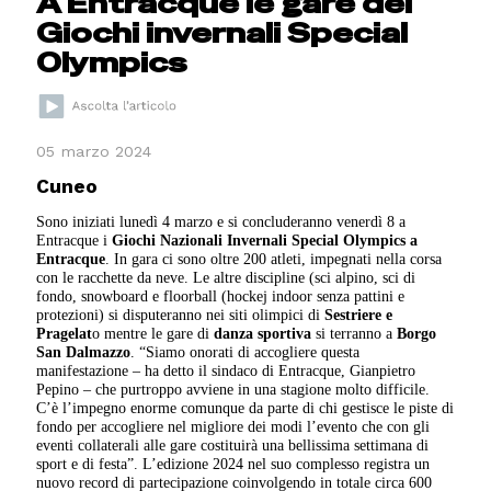
A Entracque le gare dei
Giochi invernali Special
Olympics
05 marzo 2024
Cuneo
Sono iniziati lunedì 4 marzo e si concluderanno venerdì 8 a
Entracque i
Giochi Nazionali Invernali Special Olympics a
Entracque
. In gara ci sono oltre 200 atleti, impegnati nella corsa
con le racchette da neve. Le altre discipline (sci alpino, sci di
fondo, snowboard e floorball (hockej indoor senza pattini e
protezioni) si disputeranno nei siti olimpici di
Sestriere e
Pragelat
o mentre le gare di
danza sportiva
si terranno a
Borgo
San Dalmazzo
. “Siamo onorati di accogliere questa
manifestazione – ha detto il sindaco di Entracque, Gianpietro
Pepino – che purtroppo avviene in una stagione molto difficile.
C’è l’impegno enorme comunque da parte di chi gestisce le piste di
fondo per accogliere nel migliore dei modi l’evento che con gli
eventi collaterali alle gare costituirà una bellissima settimana di
sport e di festa”. L’edizione 2024 nel suo complesso registra un
nuovo record di partecipazione coinvolgendo in totale circa 600