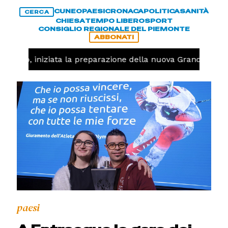
CUNEO
PAESI
CRONACA
POLITICA
SANITÀ
CERCA
CHIESA
TEMPO LIBERO
SPORT
CONSIGLIO REGIONALE DEL PIEMONTE
ABBONATI
llavolo, iniziata la preparazione della nuova Granda Volle
paesi