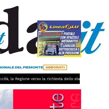
a
ACCEDI
ABBONATI
GIONALE DEL PIEMONTE
ABBONATI
à, la Regione verso la richiesta dello stato di calamità nat