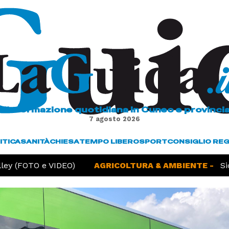
L'informazione quotidiana in Cuneo e provinci
7 agosto 2026
ITICA
SANITÀ
CHIESA
TEMPO LIBERO
SPORT
CONSIGLIO RE
y (FOTO e VIDEO)
AGRICOLTURA & AMBIENTE -
Siccit