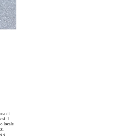
ona di
osì il
o locale
zzi
e è