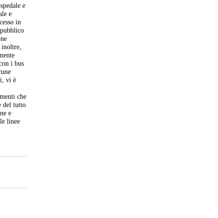
ospedale e
ale e
cesso in
 pubblico
one
inoltre,
lmente
 con i bus
lcune
, vi è
amenti che
 del tutto
one e
le linee