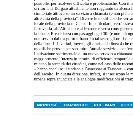
possibile, per risolvere difficoltà e problematiche. Con il 
si ritorna al Borgato attualmente non raggiunto da alcuna l
cimiteriale attraverso un servizio a chiamata (e non più a 
altre città della provincia”. Diverse le modifiche che verr
locale della provincia di Cuneo. In particolare, verrà este
ferroviaria, all’Altipiano e al Ferrone e verrà conseguent
la linea 3 Breo-Piazza con passaggi ogni 30’ (e non più og
non servito dal trasporto urbano. In tal senso gli orari di a
della linea 1. Invariati, invece, gli orari della linea 4 che
modifiche pensate per sostituire l’attuale servizio a confe
l’attivazione sperimentale di un nuovo servizio a chiamata 
maggiormente l’utenza in termini di efficienza temporale e
minano la serenità dei cittadini, come nel caso delle recent
– hanno concluso il sindaco e l’assessore ai Trasporti – c
dell’ascolto. In questa direzione, infatti, si inseriscono le
urbane sopra enunciate e le analoghe modificazioni al trasp
MONDOVÌ
TRASPORTI
PULLMAN
PUBB