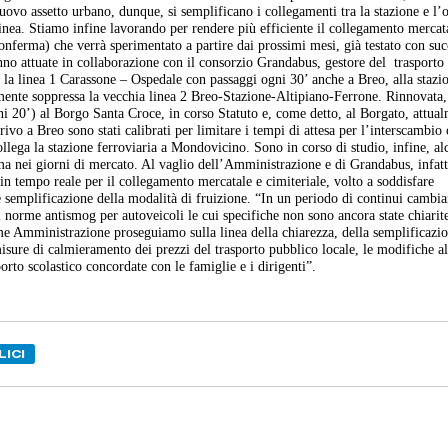
nuovo assetto urbano, dunque, si semplificano i collegamenti tra la stazione e l’
inea. Stiamo infine lavorando per rendere più efficiente il collegamento mercat
conferma) che verrà sperimentato a partire dai prossimi mesi, già testato con suc
anno attuate in collaborazione con il consorzio Grandabus, gestore del trasporto
sa la linea 1 Carassone – Ospedale con passaggi ogni 30’ anche a Breo, alla stazi
emente soppressa la vecchia linea 2 Breo-Stazione-Altipiano-Ferrone. Rinnovata, 
ni 20’) al Borgo Santa Croce, in corso Statuto e, come detto, al Borgato, attua
rrivo a Breo sono stati calibrati per limitare i tempi di attesa per l’interscambio
 collega la stazione ferroviaria a Mondovicino. Sono in corso di studio, infine, a
rma nei giorni di mercato. Al vaglio dell’Amministrazione e di Grandabus, infatti
in tempo reale per il collegamento mercatale e cimiteriale, volto a soddisfare
 semplificazione della modalità di fruizione. “In un periodo di continui cambi
i norme antismog per autoveicoli le cui specifiche non sono ancora state chiarite
ome Amministrazione proseguiamo sulla linea della chiarezza, della semplificazi
 misure di calmieramento dei prezzi del trasporto pubblico locale, le modifiche al
orto scolastico concordate con le famiglie e i dirigenti”.
LICI