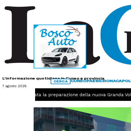
HOME
CONTATTI
L'informazione quotidiana in Cuneo e provincia
CUNEO
PAESI
CRONACA
POL
CERCA
7 agosto 2026
llavolo, iniziata la preparazione della nuova Granda Volle