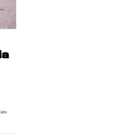
da
fatto