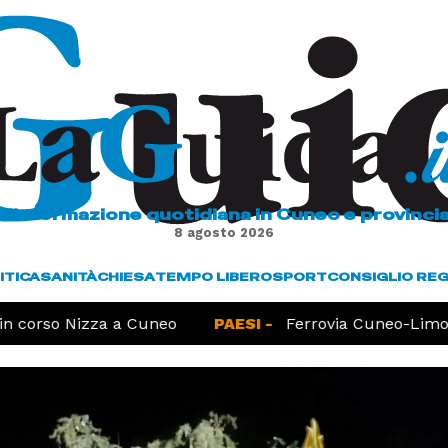
L'informazione quotidiana in Cuneo e provinci
8 agosto 2026
ITICA
SANITÀ
CHIESA
TEMPO LIBERO
SPORT
CONSIGLIO RE
 corso Nizza a Cuneo
PAESI -
Ferrovia Cuneo-Limone,