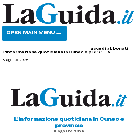
OPEN MAIN MENU
HOME
CONTATTI
accedi
abbonati
L'informazione quotidiana in Cuneo e provincia
8 agosto 2026
L'informazione quotidiana in Cuneo e
provincia
8 agosto 2026