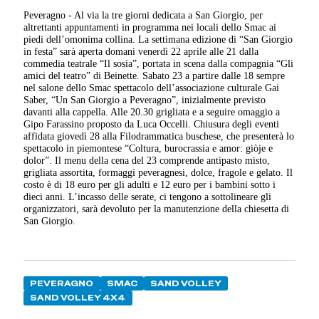
Peveragno - Al via la tre giorni dedicata a San Giorgio, per
altrettanti appuntamenti in programma nei locali dello Smac ai
piedi dell’omonima collina. La settimana edizione di “San Giorgio
in festa” sarà aperta domani venerdì 22 aprile alle 21 dalla
commedia teatrale “Il sosia”, portata in scena dalla compagnia “Gli
amici del teatro” di Beinette. Sabato 23 a partire dalle 18 sempre
nel salone dello Smac spettacolo dell’associazione culturale Gai
Saber, “Un San Giorgio a Peveragno”, inizialmente previsto
davanti alla cappella. Alle 20.30 grigliata e a seguire omaggio a
Gipo Farassino proposto da Luca Occelli. Chiusura degli eventi
affidata giovedì 28 alla Filodrammatica buschese, che presenterà lo
spettacolo in piemontese “Coltura, burocrassia e amor: giòje e
dolor”. Il menu della cena del 23 comprende antipasto misto,
grigliata assortita, formaggi peveragnesi, dolce, fragole e gelato. Il
costo è di 18 euro per gli adulti e 12 euro per i bambini sotto i
dieci anni. L’incasso delle serate, ci tengono a sottolineare gli
organizzatori, sarà devoluto per la manutenzione della chiesetta di
San Giorgio.
PEVERAGNO
SMAC
SAND VOLLEY
SAND VOLLEY 4X4