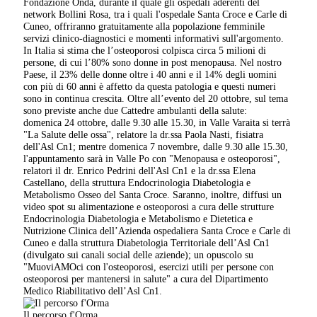
Fondazione Onda, durante il quale gli ospedali aderenti del
network Bollini Rosa, tra i quali l'ospedale Santa Croce e Carle di
Cuneo, offriranno gratuitamente alla popolazione femminile
servizi clinico-diagnostici e momenti informativi sull'argomento.
In Italia si stima che l’osteoporosi colpisca circa 5 milioni di
persone, di cui l’80% sono donne in post menopausa. Nel nostro
Paese, il 23% delle donne oltre i 40 anni e il 14% degli uomini
con più di 60 anni è affetto da questa patologia e questi numeri
sono in continua crescita. Oltre all’evento del 20 ottobre, sul tema
sono previste anche due Cattedre ambulanti della salute:
domenica 24 ottobre, dalle 9.30 alle 15.30, in Valle Varaita si terrà
"La Salute delle ossa", relatore la dr.ssa Paola Nasti, fisiatra
dell'Asl Cn1; mentre domenica 7 novembre, dalle 9.30 alle 15.30,
l'appuntamento sarà in Valle Po con "Menopausa e osteoporosi",
relatori il dr. Enrico Pedrini dell'Asl Cn1 e la dr.ssa Elena
Castellano, della struttura Endocrinologia Diabetologia e
Metabolismo Osseo del Santa Croce. Saranno, inoltre, diffusi un
video spot su alimentazione e osteoporosi a cura delle strutture
Endocrinologia Diabetologia e Metabolismo e Dietetica e
Nutrizione Clinica dell’Azienda ospedaliera Santa Croce e Carle di
Cuneo e dalla struttura Diabetologia Territoriale dell’Asl Cn1
(divulgato sui canali social delle aziende); un opuscolo su
"MuoviAMOci con l'osteoporosi, esercizi utili per persone con
osteoporosi per mantenersi in salute" a cura del Dipartimento
Medico Riabilitativo dell’Asl Cn1.
Il percorso f'Orma