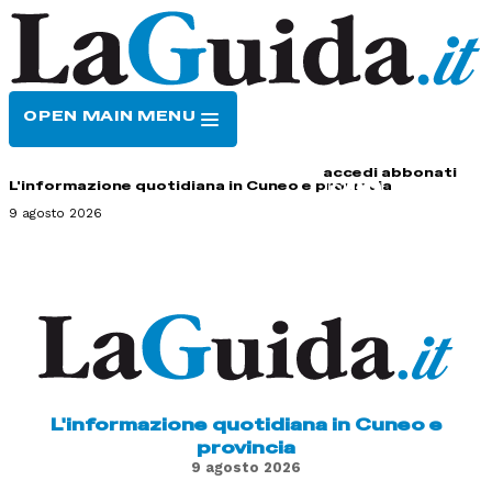
OPEN MAIN MENU
HOME
CONTATTI
accedi
abbonati
L'informazione quotidiana in Cuneo e provincia
9 agosto 2026
L'informazione quotidiana in Cuneo e
provincia
9 agosto 2026