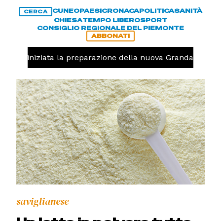
CUNEO
PAESI
CRONACA
POLITICA
SANITÀ
CERCA
CHIESA
TEMPO LIBERO
SPORT
CONSIGLIO REGIONALE DEL PIEMONTE
ABBONATI
avolo, iniziata la preparazione della nuova Granda Volley 
saviglianese