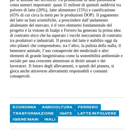
conta numeri importanti: quasi 11 milioni di quintali suddivisi tra
polvere di latte (20%), latte alimentare (15%) e caseificazione
(65% di cui circa la metà per le produzioni DOP). Il pagamento
del latte su basi scientifiche, a prescindere dall’andamento
altalenante del mercato, è il vero elemento fondamentale del
progetto e la visione di Inalpi e Ferrero ha generato la prima idea
di contratto etico che ha superato i vecchi meccanismi di contratto
tra produttori e industriali. Il prezzo del latte è stabilito oggi da
otto pilastri che comprendono, tra l’altro, la pulizia della stalla, il
benessere animale, l’uso consapevole dei medicinali e altri
elementi di grande lungimiranza come la sostenibilità ambientale e
sociale per una crescente attenzione ai diritti umani e dei
lavoratori. Il futuro degli allevamenti, e quindi del pianeta, si
gioca anche attraverso allevamenti responsabili e consumi
consapevoli.
ECONOMIA
AGRICOLTURA
FERRERO
TRASFORMAZIONE
IGATE
LATTE IN POLVERE
IGIENE MANI
INALI