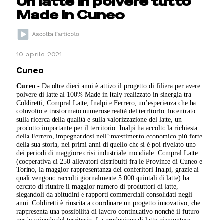
Un latte in polvere tutto
Made in Cuneo
10 aprile 2021
Cuneo
Cuneo -
Da oltre dieci anni è attivo il progetto di filiera per avere
polvere di latte al 100% Made in Italy realizzato in sinergia tra
Coldiretti, Compral Latte, Inalpi e Ferrero, un’esperienza che ha
coinvolto e trasformato numerose realtà del territorio, incentrato
sulla ricerca della qualità e sulla valorizzazione del latte, un
prodotto importante per il territorio. Inalpi ha accolto la richiesta
della Ferrero, impegnandosi nell’investimento economico più forte
della sua storia, nei primi anni di quello che si è poi rivelato uno
dei periodi di maggiore crisi industriale mondiale. Compral Latte
(cooperativa di 250 allevatori distribuiti fra le Province di Cuneo e
Torino, la maggior rappresentanza dei conferitori Inalpi, grazie ai
quali vengono raccolti giornalmente 5.000 quintali di latte) ha
cercato di riunire il maggior numero di produttori di latte,
slegandoli da abitudini e rapporti commerciali consolidati negli
anni. Coldiretti è riuscita a coordinare un progetto innovativo, che
rappresenta una possibilità di lavoro continuativo nonché il futuro
per le aziende del territorio. La produzione di latte piemontese