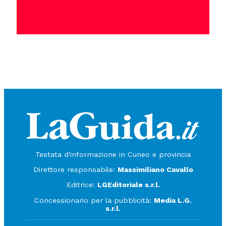
Testata d'informazione in Cuneo e provincia
Direttore responsabile:
Massimiliano Cavallo
Editrice:
LGEditoriale s.r.l.
Concessionario per la pubblicità:
Media L.G.
s.r.l.