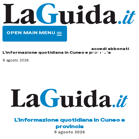
OPEN MAIN MENU
HOME
CONTATTI
accedi
abbonati
L'informazione quotidiana in Cuneo e provincia
9 agosto 2026
L'informazione quotidiana in Cuneo e
provincia
9 agosto 2026