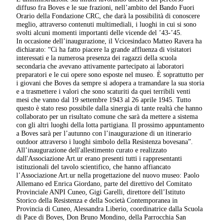
diffuso fra Boves e le sue frazioni, nell’ambito del Bando Fuori
Orario della Fondazione CRC, che darà la possibilità di conoscere
meglio, attraverso contenuti multimediali, i luoghi in cui si sono
svolti alcuni momenti importanti delle vicende del ’43-’45.
In occasione dell’inaugurazione, il Vcicesindaco Matteo Ravera ha
dichiarato: “Ci ha fatto piacere la grande affluenza di visitatori
interessati e la numerosa presenza dei ragazzi della scuola
secondaria che avevano attivamente partecipato ai laboratori
preparatori e le cui opere sono esposte nel museo. È soprattutto per
i giovani che Boves da sempre si adopera a tramandare la sua storia
e a trasmettere i valori che sono scaturiti da quei terribili venti
mesi che vanno dal 19 settembre 1943 al 26 aprile 1945. Tutto
questo è stato reso possibile dalla sinergia di tante realtà che hanno
collaborato per un risultato comune che sarà da mettere a sistema
con gli altri luoghi della lotta partigiana. Il prossimo appuntamento
a Boves sarà per l’autunno con l’inaugurazione di un itinerario
outdoor attraverso i luoghi simbolo della Resistenza bovesana”.
All’inaugurazione dell'allestimento curato e realizzato
dall'Associazione Art.ur erano presenti tutti i rappresentanti
istituzionali del tavolo scientifico, che hanno affiancato
l’Associazione Art.ur nella progettazione del nuovo museo: Paolo
Allemano ed Enrica Giordano, parte del direttivo del Comitato
Provinciale ANPI Cuneo, Gigi Garelli, direttore dell’Istituto
Storico della Resistenza e della Società Contemporanea in
Provincia di Cuneo, Alessandra Liberio, coordinatrice dalla Scuola
di Pace di Boves, Don Bruno Mondino, della Parrocchia San