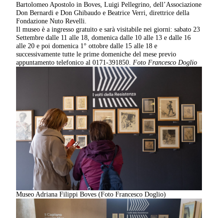
Bartolomeo Apostolo in Boves, Luigi Pellegrino, dell’Associazione
Don Bernardi e Don Ghibaudo e Beatrice Verri, direttrice della
Fondazione Nuto Revelli.
Il museo è a ingresso gratuito e sarà visitabile nei giorni: sabato 23
Settembre dalle 11 alle 18, domenica dalle 10 alle 13 e dalle 16
alle 20 e poi domenica 1° ottobre dalle 15 alle 18 e
successivamente tutte le prime domeniche del mese previo
appuntamento telefonico al 0171-391850.
Foto Francesco Doglio
Museo Adriana Filippi Boves (Foto Francesco Doglio)