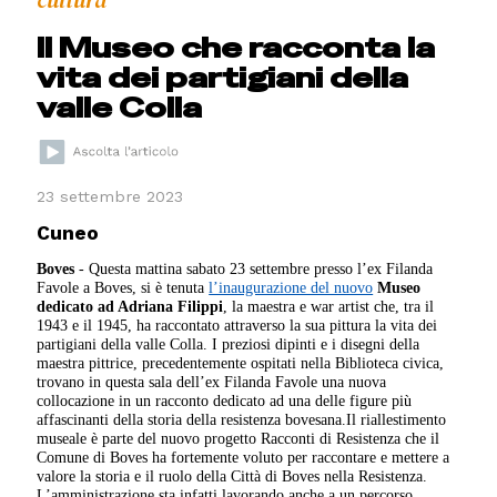
cultura
Il Museo che racconta la
vita dei partigiani della
valle Colla
23 settembre 2023
Cuneo
Boves
- Questa mattina sabato 23 settembre presso l’ex Filanda
Favole a Boves, si è tenuta
l’inaugurazione del nuovo
Museo
dedicato ad Adriana Filippi
, la maestra e war artist che, tra il
1943 e il 1945, ha raccontato attraverso la sua pittura la vita dei
partigiani della valle Colla. I preziosi dipinti e i disegni della
maestra pittrice, precedentemente ospitati nella Biblioteca civica,
trovano in questa sala dell’ex Filanda Favole una nuova
collocazione in un racconto dedicato ad una delle figure più
affascinanti della storia della resistenza bovesana.Il riallestimento
museale è parte del nuovo progetto Racconti di Resistenza che il
Comune di Boves ha fortemente voluto per raccontare e mettere a
valore la storia e il ruolo della Città di Boves nella Resistenza.
L’amministrazione sta infatti lavorando anche a un percorso