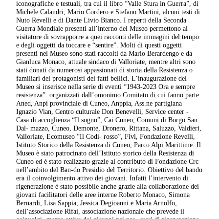
iconografiche e testuali, tra cui il libro “Valle Stura in Guerra”, di
Michele Calandri, Mario Cordero e Stefano Martini, alcuni testi di
Nuto Revelli e di Dante Livio Bianco. I reperti della Seconda
Guerra Mondiale presenti all’interno del Museo permettono al
visitatore di sovrapporre a quei racconti delle immagini del tempo
e degli oggetti da toccare e “sentire”. Molti di questi oggetti
presenti nel Museo sono stati raccolti da Mario Berardengo e da
Gianluca Monaco, attuale sindaco di Valloriate, mentre altri sono
stati donati da numerosi appassionati di storia della Resistenza o
familiari dei protagonisti dei fatti bellici. L’inaugurazione del
Museo si inserisce nella serie di eventi “1943-2023 Ora e sempre
resistenza”. organizzati dall’omonimo Comitato di cui fanno parte:
Aned, Anpi provinciale di Cuneo, Anppia, Ass.ne partigiana
Ignazio Vian, Centro culturale Don Benevelli, Service center -
Casa di accoglienza “Il sogno”, Cai Cuneo, Comuni di Borgo San
Dal- mazzo, Cuneo, Demonte, Dronero, Rittana, Saluzzo, Valdieri,
Valloriate, Ecomuseo “Il Codi- rosso”, Fivl, Fondazione Revelli,
Istituto Storico della Resistenza di Cuneo, Parco Alpi Marittime. Il
Museo è stato patrocinato dell’Istituto storico della Resistenza di
Cuneo ed è stato realizzato grazie al contributo di Fondazione Crc
nell’ambito del Ban-do Presidio del Territorio. Obiettivo del bando
era il coinvolgimento attivo dei giovani. Infatti l’intervento di
rigenerazione è stato possibile anche grazie alla collaborazione dei
giovani facilitatori delle aree interne Roberto Monaco, Simona
Bernardi, Lisa Sappia, Jessica Degioanni e Maria Arnolfo,
dell’associazione Rifai, associazione nazionale che prevede il