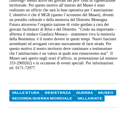
coinvolgi- mento attivo dei giovani nei pro- cessi di rigenerazione
territoriale. Per questo motivo all’interno del Museo è stato
realizzato un ufficio che sarà la base operativa per l’associazione.
L’obiettivo è che il MGR (questo l’acronimo del Museo), diventi
un presidio culturale e della memoria del Distretto Montagna
Futura attraverso l’organiz-zazione di visite guidate a cura dei
giovani facilitatori di Rifai e del Distretto. “Credo sia importante -
afferma il sindaco Gianluca Monaco - mantenere viva la memoria
della Resistenza: è il nostro dovere in questi tempi. Nuovi fascismi
arrembanti ed arroganti cercano nuovamente di farsi strada. Per
questo motivo il nostro territorio deve continuare a testimoniare
che l’antifascismo è un valore al quale non rinunceremo mai”. Il
Museo sarà aperto negli orari d’ufficio, su prenotazione (al numero
333-2969262) e in occasione di eventi speciali. Per informazioni:
tel. 0171-72977.
VALLE STURA
RESISTENZA
GUERRA
MUSEO
SECONDA GUERRA MONDIALE
VALLARIATE