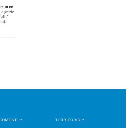
o
ata su un
 e grazie
dalità
rm).
GOMENTI
TERRITORIO