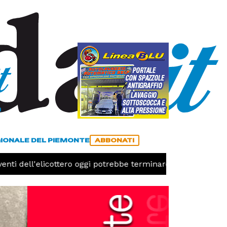
a
ACCEDI
ABBONATI
GIONALE DEL PIEMONTE
ABBONATI
nti dell'elicottero oggi potrebbe terminare l'emergenza