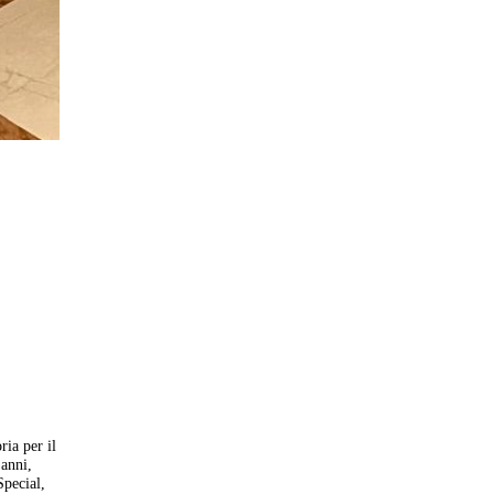
ria per il
’anni,
Special,