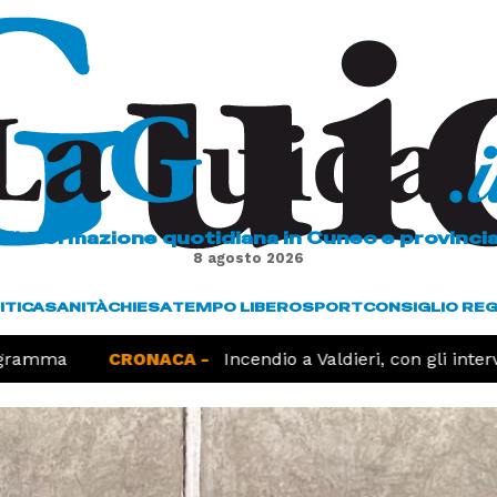
L'informazione quotidiana in Cuneo e provinci
8 agosto 2026
ITICA
SANITÀ
CHIESA
TEMPO LIBERO
SPORT
CONSIGLIO RE
amma
CRONACA -
Incendio a Valdieri, con gli interve