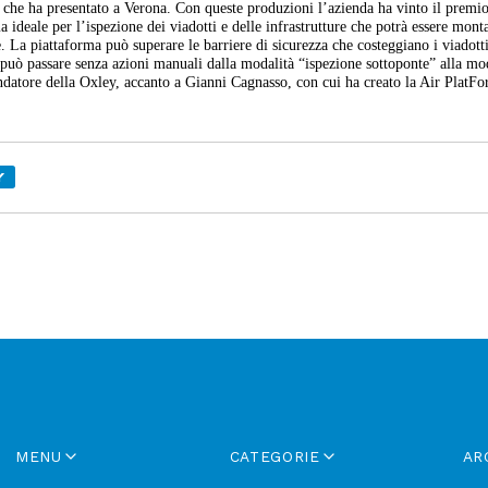
i che ha presentato a Verona. Con queste produzioni l’azienda ha vinto il premi
eale per l’ispezione dei viadotti e delle infrastrutture che potrà essere mont
 La piattaforma può superare le barriere di sicurezza che costeggiano i viadotti
b, può passare senza azioni manuali dalla modalità “ispezione sottoponte” alla mo
ondatore della Oxley, accanto a Gianni Cagnasso, con cui ha creato la Air PlatFo
Y
MENU
CATEGORIE
AR