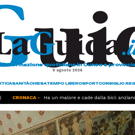
L'informazione quotidiana in Cuneo e provinci
9 agosto 2026
ITICA
SANITÀ
CHIESA
TEMPO LIBERO
SPORT
CONSIGLIO RE
CRONACA -
Ha un malore e cade dalla bici: anziano 