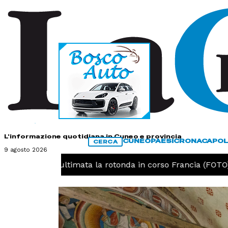
HOME
CONTATTI
L'informazione quotidiana in Cuneo e provincia
CUNEO
PAESI
CRONACA
POL
CERCA
9 agosto 2026
O -
Cuneo, ultimata la rotonda in corso Francia (FOTO)