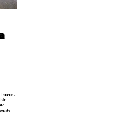
a
a domenica
dolo
are
ionate