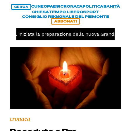
CUNEO
PAESI
CRONACA
POLITICA
SANITÀ
CERCA
CHIESA
TEMPO LIBERO
SPORT
CONSIGLIO REGIONALE DEL PIEMONTE
ABBONATI
lavolo, iniziata la preparazione della nuova Granda Volle
cronaca