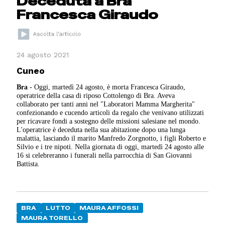
Deceduta a Bra
Francesca Giraudo
24 agosto 2021
Cuneo
Bra
- Oggi, martedì 24 agosto, è morta Francesca Giraudo,
operatrice della casa di riposo Cottolengo di Bra. Aveva
collaborato per tanti anni nel "Laboratori Mamma Margherita"
confezionando e cucendo articoli da regalo che venivano utilizzati
per ricavare fondi a sostegno delle missioni salesiane nel mondo.
L'operatrice è deceduta nella sua abitazione dopo una lunga
malattia, lasciando il marito Manfredo Zorgnotto, i figli Roberto e
Silvio e i tre nipoti. Nella giornata di oggi, martedì 24 agosto alle
16 si celebreranno i funerali nella parrocchia di San Giovanni
Battista.
BRA
LUTTO
MAURA AFFOSSI
MAURA TORELLO