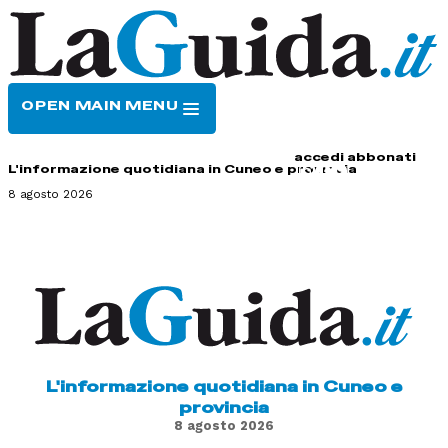
OPEN MAIN MENU
HOME
CONTATTI
accedi
abbonati
L'informazione quotidiana in Cuneo e provincia
8 agosto 2026
L'informazione quotidiana in Cuneo e
provincia
8 agosto 2026