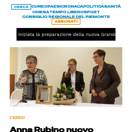
CUNEO
PAESI
CRONACA
POLITICA
SANITÀ
CERCA
CHIESA
TEMPO LIBERO
SPORT
CONSIGLIO REGIONALE DEL PIEMONTE
ABBONATI
lavolo, iniziata la preparazione della nuova Granda Volley
cuneo
Anna Rubino nuovo