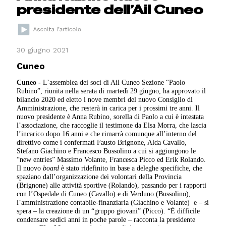
presidente dell’Ail Cuneo
30 giugno 2021
Cuneo
Cuneo -
L’assemblea dei soci di Ail Cuneo Sezione “Paolo
Rubino”, riunita nella serata di martedì 29 giugno, ha approvato il
bilancio 2020 ed eletto i nove membri del nuovo Consiglio di
Amministrazione, che resterà in carica per i prossimi tre anni. Il
nuovo presidente è Anna Rubino, sorella di Paolo a cui è intestata
l’associazione, che raccoglie il testimone da Elsa Morra, che lascia
l’incarico dopo 16 anni e che rimarrà comunque all’interno del
direttivo come i confermati Fausto Brignone, Alda Cavallo,
Stefano Giachino e Francesco Bussolino a cui si aggiungono le
“new entries” Massimo Volante, Francesca Picco ed Erik Rolando.
Il nuovo
board
è stato ridefinito in base a deleghe specifiche, che
spaziano dall’organizzazione dei volontari della Provincia
(Brignone) alle attività sportive (Rolando), passando per i rapporti
con l’Ospedale di Cuneo (Cavallo) e di Verduno (Bussolino),
l’amministrazione contabile-finanziaria (Giachino e Volante) e – si
spera – la creazione di un “gruppo giovani” (Picco). “È difficile
condensare sedici anni in poche parole – racconta la presidente