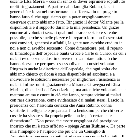
uscente
Elsa Morra
– così mi sento di dover esprimere soprattutto
molti ringraziamenti. A partire dalla famiglia Rubino, la cui
generosità e forza nel trasformare la sofferenza in un progetto
hanno fatto sì che oggi siamo qui a poter orgogliosamente
osservare quanto abbiamo fatto. Ringrazio il dottor Volante per la
disponibilità e il supporto durante la mia presidenza. Un grazie
enorme ai volontari senza i quali nulla sarebbe stato e sarebbe
possibile, perché se nelle piazze e in reparto loro non fossero stati
così convinti, generosi e affabili, la gente non avrebbe creduto in
noi e non ci avrebbe sostenuto. Come dimenticare, poi, il reparto
di Ematologia dell’ospedale Santa Croce e Carle di Cuneo, da cui i
malati escono sentendosi in dovere di ricambiare tutto ciò che
hanno ricevuto e per questo spesso diventano nostri volontari.
Ringrazio anche la direzione dell’ospedale, che ogni volta che
abbiamo chiesto qualcosa è stata disponibile ad ascoltarci e a
individuare le soluzioni necessarie per migliorare l’assistenza ai
malati. Infine, un ringraziamento a Miranda Ciravegna ed Elisa
Marino, dipendenti dell’associazione, ma autentiche volontarie che
mettono anima e cuore in ciò che fanno, sempre vicine ai malati
con rara discrezione, come evidenziato dai malati stessi. Lascio la
presidenza con l’assoluta certezza che Anna Rubino, donna
sensibile, intelligente e preparata, farà benissimo perché chi certe
cose le ha vissute sulla propria pelle non le può certamente
dimenticare”. “Non posso che essere orgogliosa del prestigioso
incarico che mi è stato affidato – spiega
Anna Rubino
-. Da parte
mia l’impegno e l’auspicio che più che un Consiglio di
Amministrazione questa continui ad essere una grande famiglia. Il