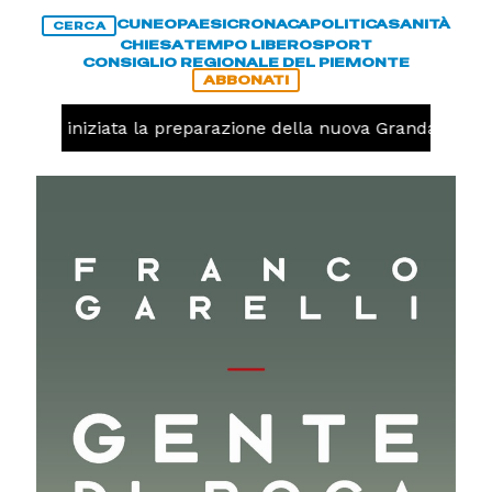
CUNEO
PAESI
CRONACA
POLITICA
SANITÀ
CERCA
CHIESA
TEMPO LIBERO
SPORT
CONSIGLIO REGIONALE DEL PIEMONTE
ABBONATI
avolo, iniziata la preparazione della nuova Granda Volley