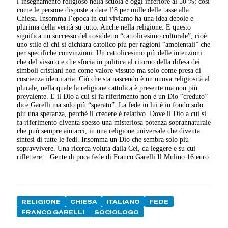
l’insegnamento religioso nella scuola è oggi inferiore al 50 %; così
come le persone disposte a dare l’8 per mille delle tasse alla
Chiesa. Insomma l’epoca in cui viviamo ha una idea debole e
plurima della verità su tutto. Anche nella religione. E questo
significa un successo del cosiddetto “cattolicesimo culturale”, cioè
uno stile di chi si dichiara catolico più per ragioni “ambientali” che
per specifiche convinzioni. Un cattolicesimo più delle intenzioni
che del vissuto e che sfocia in politica al ritorno della difesa dei
simboli cristiani non come valore vissuto ma solo come presa di
coscienza identitaria. Ciò che sta nascendo è un nuova religiosità al
plurale, nella quale la religione cattolica è presente ma non più
prevalente. E il Dio a cui si fa riferimento non è un Dio “creduto”
dice Garelli ma solo più “sperato”. La fede in lui è in fondo solo
più una speranza, perché il credere è relativo. Dove il Dio a cui si
fa riferimento diventa spesso una misteriosa potenza soprannaturale
che può sempre aiutarci, in una religione universale che diventa
sintesi di tutte le fedi. Insomma un Dio che sembra solo più
sopravvivere. Una ricerca voluta dalla Cei, da leggere e su cui
riflettere. Gente di poca fede di Franco Garelli Il Mulino 16 euro
RELIGIONE
CHIESA
ITALIANO
FEDE
FRANCO GARELLI
SOCIOLOGO