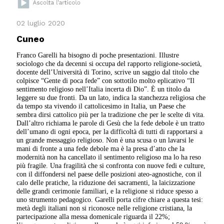
02 luglio 2020
Cuneo
Franco Garelli ha bisogno di poche presentazioni. Illustre
sociologo che da decenni si occupa del rapporto religione-società,
docente dell’Università di Torino, scrive un saggio dal titolo che
colpisce “Gente di poca fede” con sottotilo molto eplicativo “Il
sentimento religioso nell’Italia incerta di Dio”. È un titolo da
leggere su due fronti. Da un lato, indica la stanchezza religiosa che
da tempo sta vivendo il cattolicesimo in Italia, un Paese che
sembra dirsi cattolico più per la tradizione che per le scelte di vita.
Dall’altro richiama le parole di Gesù che la fede debole è un tratto
dell’umano di ogni epoca, per la difficoltà di tutti di rapportarsi a
un grande messaggio religioso. Non è una scusa o un lavarsi le
mani di fronte a una fede debole ma è la presa d’atto che la
modernità non ha cancellato il sentimento religioso ma lo ha reso
più fragile. Una fragilità che si confronta con nuove fedi e culture,
con il diffondersi nel paese delle posizioni ateo-agnostiche, con il
calo delle pratiche, la riduzione dei sacramenti, la laicizzazione
delle grandi cerimonie familiari, e la religione si riduce spesso a
uno strumento pedagogico. Garelli porta cifre chiare a questa tesi:
metà degli italiani non si riconosce nelle religione cristiana, la
partecipazione alla messa domenicale riguarda il 22%;