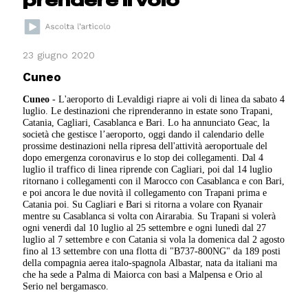
23 giugno 2020
Cuneo
Cuneo
- L'aeroporto di Levaldigi riapre ai voli di linea da sabato 4
luglio. Le destinazioni che riprenderanno in estate sono Trapani,
Catania, Cagliari, Casablanca e Bari. Lo ha annunciato Geac, la
società che gestisce l’aeroporto, oggi dando il calendario delle
prossime destinazioni nella ripresa dell'attività aeroportuale del
dopo emergenza coronavirus e lo stop dei collegamenti. Dal 4
luglio il traffico di linea riprende con Cagliari, poi dal 14 luglio
ritornano i collegamenti con il Marocco con Casablanca e con Bari,
e poi ancora le due novità il collegamento con Trapani prima e
Catania poi. Su Cagliari e Bari si ritorna a volare con Ryanair
mentre su Casablanca si volta con Airarabia. Su Trapani si volerà
ogni venerdì dal 10 luglio al 25 settembre e ogni lunedì dal 27
luglio al 7 settembre e con Catania si vola la domenica dal 2 agosto
fino al 13 settembre con una flotta di "B737-800NG" da 189 posti
della compagnia aerea italo-spagnola Albastar, nata da italiani ma
che ha sede a Palma di Maiorca con basi a Malpensa e Orio al
Serio nel bergamasco.