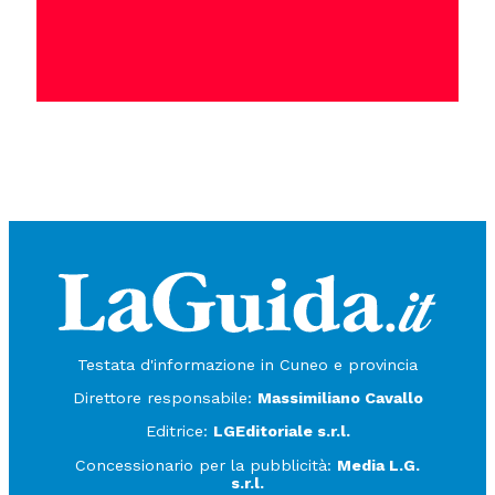
Testata d'informazione in Cuneo e provincia
Direttore responsabile:
Massimiliano Cavallo
Editrice:
LGEditoriale s.r.l.
Concessionario per la pubblicità:
Media L.G.
s.r.l.