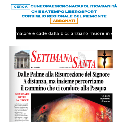
CUNEO
PAESI
CRONACA
POLITICA
SANITÀ
CERCA
CHIESA
TEMPO LIBERO
SPORT
CONSIGLIO REGIONALE DEL PIEMONTE
ABBONATI
a un malore e cade dalla bici: anziano muore in corso N