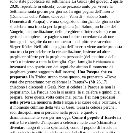
sono state pubblicate sul settimanale La Guida (del giovedì 2 aprile
2020, reperibile in edicola) come prezioso aiuto per vivere la
Settimana santa giorno per giorno. In ogni pagina dell’inserto
(Domenica delle Palme, Giovedì – Venerdì – Sabato Santo,
Domenica di Pasqua) c’è una spiegazione liturgica del giorno che
si celebra, una traccia per la preghiera (un Salmo, un brano del
Vangelo, una meditazione, delle preghiere d’intercessione) e un
gesto da compiere. Le pagine sono inoltre corredare da alcune
immagini – seguite da un commento – del pittore e sacerdote
Sieger Köder. Nell’ultima pagina dell’inserto viene anche proposta
una traccia per celebrare la riconciliazione, insieme ad altre
preghiere offerte per la preghiera personale (del mattino e della
sera) o insieme a tutta la famiglia. Ogni famiglia è chiamata a
inventarsi uno spazio con dei segni che aiutino il momento di
preghiera (come suggerito dall’inserto).
Una Pasqua che va
preparata
Un Triduo strano come questo, va preparato. «Dove
vuoi che prepariamo per celebrare la Pasqua?» (Mt 26,17)
chiedono i discepoli a Gesù. Non si celebra la Pasqua se non la
prepariamo. La Pasqua non la si assiste, la si celebra e quindi ci si
prepara, forse questa volta come mai prima.
Per non perdersi
nella prova
La memoria della Pasqua è al cuore delle Scritture, è
il momento culmine della vita di Gesù. Gesù la celebra perché i
suoi discepoli non si perdano nella prova, e questo è
drammaticamente vero per noi oggi.
Come il popolo d’Israele in
esilio
Ci è chiesto d’imparare a celebrare nelle case (chiamate a
diventare luogo di culto spirituale), come il popolo di Israele in
esilio che ha iscritto la celebrazione della Pasqua nella ritualità