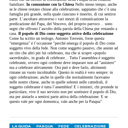
familiare.
In comunione con la Chiesa
Nello stesso tempo, anche
se le chiese restano chiuse alla celebrazione, sappiamo che c’è una
famiglia più grande, nella quale ciascuno è inserito, di cui sentirsi
parte. L’ascoltare attraverso i vari mezzi di comunicazione la
predicazione del Papa, del Vescovo, del proprio parroco… sono
segni che offrono l’ascolto della parola della Chiesa pur restando a
casa.
Il popolo di Dio come soggetto attivo della celebrazione
Come ha scritto un teologo, Antonio Torresin, forse questa
“emergenza” è l’occasione “perché emerga il popolo di Dio come
soggetto vivo della fede. Non come soggetto passivo, che assiste ad
un rito che altri per lui celebrano, ma che si scopre «popolo
sacerdotale», in grado di celebrare... Tutta l’assemblea è soggetto
celebrante, ovvero ogni credente deve imparare non ad “assistere”
ma a celebrare attivamente. Ora può e deve farlo, altrimenti
rimane un vuoto incolmabile. Questo in realtà è vero sempre: in
ogni celebrazione, anche in quelle che normalmente facevamo
nelle nostre chiese, anche in quelle solenni nelle cattedrali, il
soggetto celebrante è tutta l’assemblea! E i ministri, chi presiede in
particolare, vive il suo servizio non per sostituire il popolo di Dio,
ma per aiutarlo a sentirsi parte attiva della celebrazione. E se
questo vale per ogni domenica, vale anche per la Pasqua”.
LA GUIDA
PASQUA
FEDE
CELEBRAZIONE