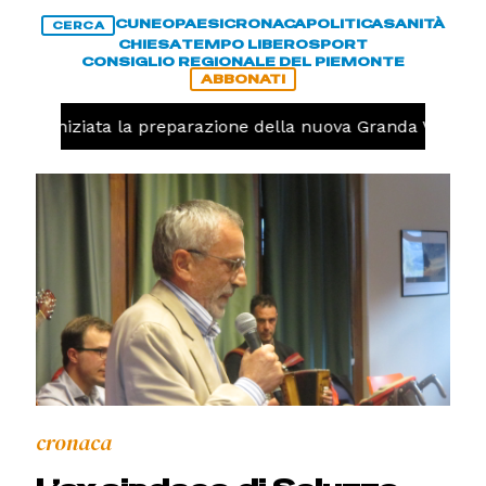
CUNEO
PAESI
CRONACA
POLITICA
SANITÀ
CERCA
CHIESA
TEMPO LIBERO
SPORT
CONSIGLIO REGIONALE DEL PIEMONTE
ABBONATI
volo, iniziata la preparazione della nuova Granda Volley 
cronaca