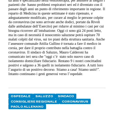
da anni è specializzato nella ventiloterapia, per assistere al meglio i
pazienti che hanno problemi respiratori seri ed è diventato con il
passare degli anni un punto di riferimento importante in regione. Il
reparto di Medicina in queste settimane è stato ripensato, e
adeguatamente modificato, per curare al meglio le persone colpite
da coronavirus (ne sono arrivate anche dodici, portate da Rivoli
dalle ambulanze dell’Esercito) per ridurre al minimo i casi per cui
bisogna ricorrere all’intubazione. Oggi ci sono già 24 posti letto,
ma in caso di necessità il nosocomio saluzzese potrà ospitare 70
malati colpiti dal virus, sui tre piani della struttura sanitaria. Anche
l’assessore comunale Attilia Gullino è tornata a fare il medico in
corsia, per dare il proprio contributo nella battaglia contro il
coronavirus. Il sindaco di Saluzzo, Mauro Calderoni ha
comunicato ieri sera che “oggi c’è stato solo nuovo caso di
isolamento domiciliare fiduciario. Restano 9 i nostri concittadini
positivi e salgono a 36 quelli in isolamento fiduciario. A tutti loro
l’augurio di un positivo decorso. Stiamo a casa! Stiamo uniti!”.
Intanto continuano i gesti generosi verso l’ospedale.
OSPEDALE
SALUZZO
SINDACO
CONSIGLIERE REGIONALE
CORONAVIRUS
PAOLO ALLENANO