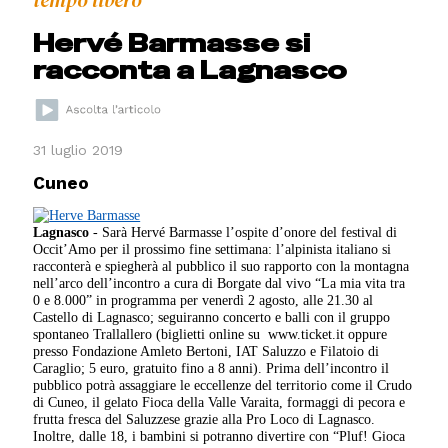
tempo libero
Hervé Barmasse si
racconta a Lagnasco
31 luglio 2019
Cuneo
Lagnasco
- Sarà Hervé Barmasse l’ospite d’onore del festival di
Occit’Amo per il prossimo fine settimana: l’alpinista italiano si
racconterà e spiegherà al pubblico il suo rapporto con la montagna
nell’arco dell’incontro a cura di Borgate dal vivo “La mia vita tra
0 e 8.000” in programma per venerdì 2 agosto, alle 21.30 al
Castello di Lagnasco; seguiranno concerto e balli con il gruppo
spontaneo Trallallero (biglietti online su
www.ticket.it oppure
presso Fondazione Amleto Bertoni, IAT Saluzzo e Filatoio di
Caraglio; 5 euro, gratuito fino a 8 anni). Prima dell’incontro il
pubblico potrà assaggiare le eccellenze del territorio come il Crudo
di Cuneo, il gelato Fioca della Valle Varaita, formaggi di pecora e
frutta fresca del Saluzzese grazie alla Pro Loco di Lagnasco.
Inoltre, dalle 18, i bambini si potranno divertire con “Pluf! Gioca