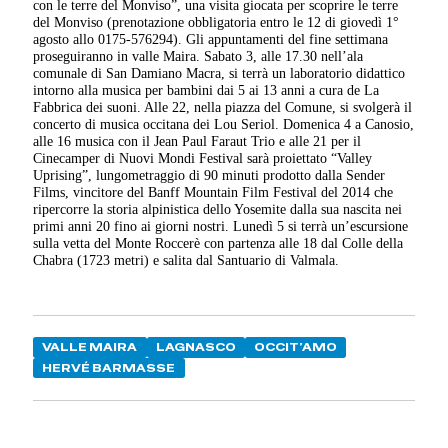
con le terre del Monviso”, una visita giocata per scoprire le terre
del Monviso (prenotazione obbligatoria entro le 12 di giovedì 1°
agosto allo 0175-576294). Gli appuntamenti del fine settimana
proseguiranno in valle Maira. Sabato 3, alle 17.30 nell’ala
comunale di San Damiano Macra, si terrà un laboratorio didattico
intorno alla musica per bambini dai 5 ai 13 anni a cura de La
Fabbrica dei suoni. Alle 22, nella piazza del Comune, si svolgerà il
concerto di musica occitana dei Lou Seriol. Domenica 4 a Canosio,
alle 16 musica con il Jean Paul Faraut Trio e alle 21 per il
Cinecamper di Nuovi Mondi Festival sarà proiettato “Valley
Uprising”, lungometraggio di 90 minuti prodotto dalla Sender
Films, vincitore del Banff Mountain Film Festival del 2014 che
ripercorre la storia alpinistica dello Yosemite dalla sua nascita nei
primi anni 20 fino ai giorni nostri. Lunedì 5 si terrà un’escursione
sulla vetta del Monte Roccerè con partenza alle 18 dal Colle della
Chabra (1723 metri) e salita dal Santuario di Valmala.
VALLE MAIRA
LAGNASCO
OCCIT’AMO
HERVÉ BARMASSE