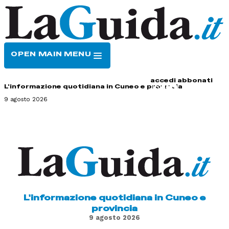
OPEN MAIN MENU
HOME
CONTATTI
accedi
abbonati
L'informazione quotidiana in Cuneo e provincia
9 agosto 2026
L'informazione quotidiana in Cuneo e
provincia
9 agosto 2026