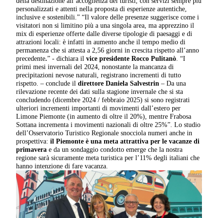
della destinazione all’accoglienza dei turisti, con servizi sempre più
personalizzati e attenti nella proposta di esperienze autentiche,
inclusive e sostenibili.” “Il valore delle presenze suggerisce come i
visitatori non si limitino più a una singola area, ma apprezzino il
mix di esperienze offerte dalle diverse tipologie di paesaggi e di
attrazioni locali: è infatti in aumento anche il tempo medio di
permanenza che si attesta a 2,56 giorni in crescita rispetto all’anno
precedente
.
” - dichiara il
vice presidente Rocco Pulitanò
. “I
primi mesi invernali del 2024, nonostante la mancanza di
precipitazioni nevose naturali, registrano incrementi di tutto
rispetto. – conclude il
direttore Daniela Salvestrin
– Da una
rilevazione recente dei dati sulla stagione invernale che si sta
concludendo (dicembre 2024 / febbraio 2025) si sono registrati
ulteriori incrementi importanti di movimenti dall’estero per
Limone Piemonte (in aumento di oltre il 20%), mentre Frabosa
Sottana incrementa i movimenti nazionali di oltre 25%”. Lo studio
dell’Osservatorio Turistico Regionale snocciola numeri anche in
prospettiva:
il Piemonte è una meta attrattiva per le vacanze di
primavera
e da un sondaggio condotto emerge che la nostra
regione sarà sicuramente meta turistica per l’11% degli italiani che
hanno intenzione di fare vacanza.