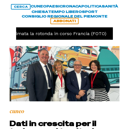
CUNEO
PAESI
CRONACA
POLITICA
SANITÀ
CERCA
CHIESA
TEMPO LIBERO
SPORT
CONSIGLIO REGIONALE DEL PIEMONTE
ABBONATI
, ultimata la rotonda in corso Francia (FOTO)
CRONA
cuneo
Dati in crescita per il