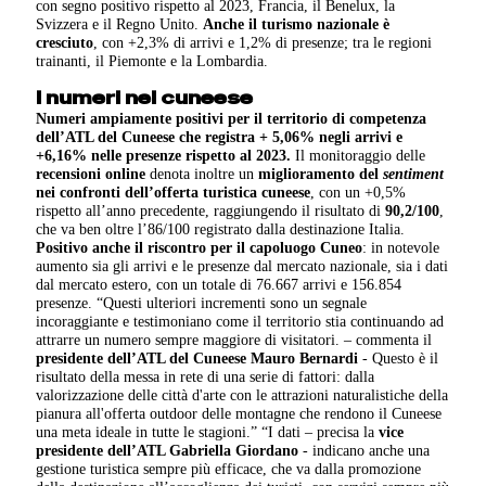
con segno positivo rispetto al 2023, Francia, il Benelux, la
Svizzera e il Regno Unito.
Anche il turismo nazionale è
cresciuto
, con +2,3% di arrivi e 1,2% di presenze; tra le regioni
trainanti, il Piemonte e la Lombardia.
I numeri nel cuneese
Numeri ampiamente positivi per il territorio di competenza
dell’ATL del Cuneese che registra
+ 5,06% negli arrivi e
+6,16% nelle presenze rispetto al 2023.
Il monitoraggio delle
recensioni online
denota inoltre un
miglioramento del
sentiment
nei confronti dell’offerta turistica cuneese
, con un +0,5%
rispetto all’anno precedente, raggiungendo il risultato di
90,2/100
,
che va ben oltre l’86/100 registrato dalla destinazione Italia.
Positivo anche il riscontro per il capoluogo Cuneo
: in notevole
aumento sia gli arrivi e le presenze dal mercato nazionale, sia i dati
dal mercato estero, con un totale di 76.667 arrivi e 156.854
presenze. “Questi ulteriori incrementi sono un segnale
incoraggiante e testimoniano come il territorio stia continuando ad
attrarre un numero sempre maggiore di visitatori. – commenta il
presidente dell’ATL del Cuneese Mauro Bernardi
- Questo è il
risultato della messa in rete di una serie di fattori: dalla
valorizzazione delle città d'arte con le attrazioni naturalistiche della
pianura all'offerta outdoor delle montagne che rendono il Cuneese
una meta ideale in tutte le stagioni.” “I dati – precisa la
vice
presidente dell’ATL Gabriella Giordano
- indicano anche una
gestione turistica sempre più efficace, che va dalla promozione