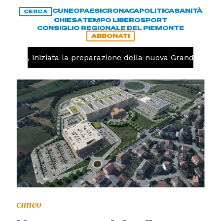
CUNEO
PAESI
CRONACA
POLITICA
SANITÀ
CERCA
CHIESA
TEMPO LIBERO
SPORT
CONSIGLIO REGIONALE DEL PIEMONTE
ABBONATI
lavolo, iniziata la preparazione della nuova Granda Volle
cuneo