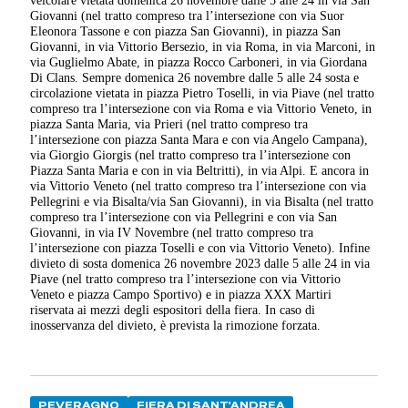
veicolare vietata domenica 26 novembre dalle 5 alle 24 in via San
Giovanni (nel tratto compreso tra l’intersezione con via Suor
Eleonora Tassone e con piazza San Giovanni), in piazza San
Giovanni, in via Vittorio Bersezio, in via Roma, in via Marconi, in
via Guglielmo Abate, in piazza Rocco Carboneri, in via Giordana
Di Clans. Sempre domenica 26 novembre dalle 5 alle 24 sosta e
circolazione vietata in piazza Pietro Toselli, in via Piave (nel tratto
compreso tra l’intersezione con via Roma e via Vittorio Veneto, in
piazza Santa Maria, via Prieri (nel tratto compreso tra
l’intersezione con piazza Santa Mara e con via Angelo Campana),
via Giorgio Giorgis (nel tratto compreso tra l’intersezione con
Piazza Santa Maria e con in via Beltritti), in via Alpi. E ancora in
via Vittorio Veneto (nel tratto compreso tra l’intersezione con via
Pellegrini e via Bisalta/via San Giovanni), in via Bisalta (nel tratto
compreso tra l’intersezione con via Pellegrini e con via San
Giovanni, in via IV Novembre (nel tratto compreso tra
l’intersezione con piazza Toselli e con via Vittorio Veneto). Infine
divieto di sosta domenica 26 novembre 2023 dalle 5 alle 24 in via
Piave (nel tratto compreso tra l’intersezione con via Vittorio
Veneto e piazza Campo Sportivo) e in piazza XXX Martiri
riservata ai mezzi degli espositori della fiera. In caso di
inosservanza del divieto, è prevista la rimozione forzata.
PEVERAGNO
FIERA DI SANT'ANDREA