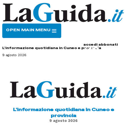
OPEN MAIN MENU
HOME
CONTATTI
accedi
abbonati
L'informazione quotidiana in Cuneo e provincia
9 agosto 2026
L'informazione quotidiana in Cuneo e
provincia
9 agosto 2026