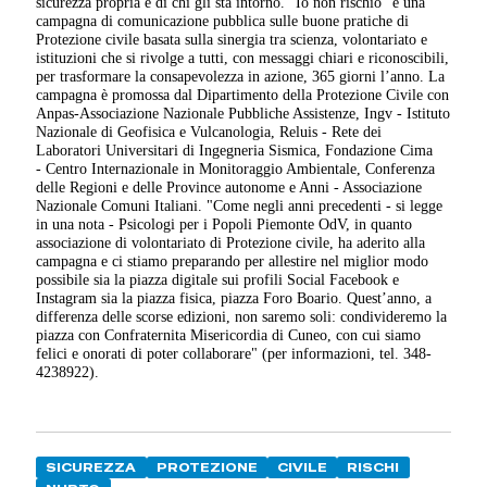
sicurezza propria e di chi gli sta intorno. "Io non rischio" è una
campagna di comunicazione pubblica sulle buone pratiche di
Protezione civile basata sulla sinergia tra scienza, volontariato e
istituzioni che si rivolge a tutti, con messaggi chiari e riconoscibili,
per trasformare la consapevolezza in azione, 365 giorni l’anno. La
campagna è promossa dal Dipartimento della Protezione Civile con
Anpas-Associazione Nazionale Pubbliche Assistenze, Ingv - Istituto
Nazionale di Geofisica e Vulcanologia, Reluis - Rete dei
Laboratori Universitari di Ingegneria Sismica, Fondazione Cima
- Centro Internazionale in Monitoraggio Ambientale, Conferenza
delle Regioni e delle Province autonome e Anni - Associazione
Nazionale Comuni Italiani. "Come negli anni precedenti - si legge
in una nota - Psicologi per i Popoli Piemonte OdV, in quanto
associazione di volontariato di Protezione civile, ha aderito alla
campagna e ci stiamo preparando per allestire nel miglior modo
possibile sia la piazza digitale sui profili Social Facebook e
Instagram sia la piazza fisica, piazza Foro Boario. Quest’anno, a
differenza delle scorse edizioni, non saremo soli: condivideremo la
piazza con Confraternita Misericordia di Cuneo, con cui siamo
felici e onorati di poter collaborare" (per informazioni, tel. 348-
4238922).
SICUREZZA
PROTEZIONE
CIVILE
RISCHI