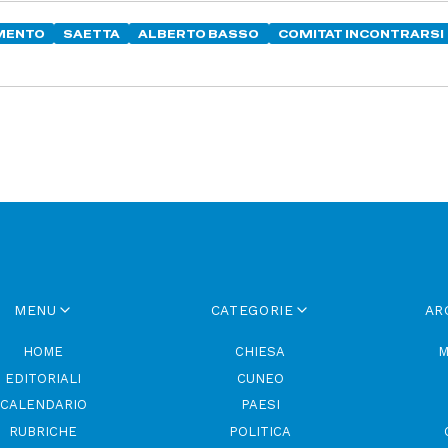
MENTO
SAETTA
ALBERTO BASSO
COMITAT INCONTRARSI
MENU
CATEGORIE
AR
HOME
CHIESA
M
EDITORIALI
CUNEO
CALENDARIO
PAESI
RUBRICHE
POLITICA