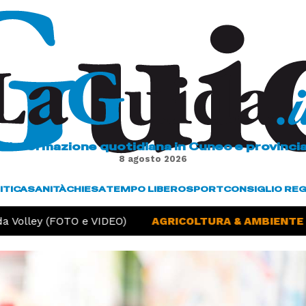
L'informazione quotidiana in Cuneo e provinci
8 agosto 2026
ITICA
SANITÀ
CHIESA
TEMPO LIBERO
SPORT
CONSIGLIO RE
 Volley (FOTO e VIDEO)
AGRICOLTURA & AMBIENTE -