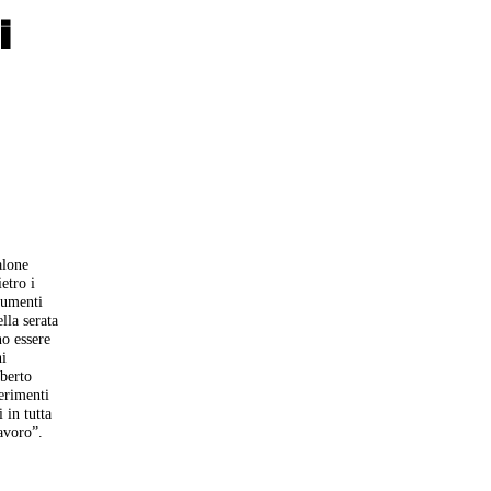
i
alone
etro i
rumenti
lla serata
no essere
ni
lberto
gerimenti
 in tutta
lavoro”.