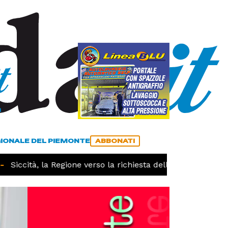
a
ACCEDI
ABBONATI
GIONALE DEL PIEMONTE
ABBONATI
Siccità, la Regione verso la richiesta dello stato di calami