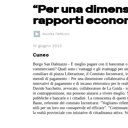
“Per una dimens
rapporti econo
13 giugno 2023
Cuneo
Borgo San Dalmazzo - È meglio pagare con il bancomat o la
commercianti? Quali sono i vantaggi e gli svantaggi per u
consiliare di piazza Liberazione, il Comitato Incontrarsi,
metodi di pagamento – Per una dimensione collaborativa dei 
innovativi di pagamento e di incasso elettronico per le realt
Davide Sacchetto, avvocato, collaboratore de La Guida - n
in contrapposizione, ma possono aiutarsi a vivere meglio. S
pubbliche e bancarie e i cittadini. La conoscenza di questi
Basso, referente del comitato Incontrarsi: “Vogliamo riflet
utili per un loro uso consapevole ed efficace”. “Continuan
la realtà provinciale con iniziative di cittadinanza attiva.