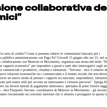
ione collaborativa de
mici”
 carta di credito? Come si possono ridurre le commissioni bancarie per i
na pubblica amministrazione con Pago Pa? Giovedì 15 giugno alle ore 21, nel s
 in collaborazione con Monviso in Movimento, organizza una serata dal titolo “Di
rapporti economici” per rispondere a questi e tanti altri interrogativi sugli st
à commerciali e produttive, cittadini e istituzioni. “Servono - dice il relatore de
uove relazioni economiche tra i commercianti e il tessuto sociale che non devo
erve un nuovo modo di pensare i rapporti tra esercenti, imprenditori, istituzio
 temi può essere utile per avviare un interessante e virtuoso percorso”. Spiega A
tere sui diversi metodi di pagamento elettronico: speriamo di poter fornire sug
o - dice Pierpaolo Varrone, coordinatore di Monviso in Movimento - gli incontri
 Stiamo riscontrando un crescente interesse che ci stimola a proseguire in questo 