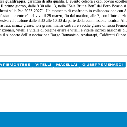
iosa
gualdrappa
, garanzia di alta qualità. L’evento celebra i capi bovini eccelle
. Il primo giorno, dalle 9.30 alle 13, nella “Sala Brut e Bon” del Foro Boario si 
oschemi sulla Pac 2023-2027”. Un momento di confronto in collaborazione con A
ifestazione entrerà nel vivo il 29 marzo, fin dal mattino, alle 7, con l’introduzi
cessiva valutazione dalle 8.30 alle 10.30 da parte della commissione tecnica. Alle
 castrati, manze grasse, tori grassi, manzi castrati e vacche grasse di razza Piemo
zionali, vitelli e vitelle di origine estera e vitelli e vitelle incroci nazionali bl
on il supporto dell’Associazione Borgo Romanisio, Anaborapi, Coldiretti Cuneo 
A PIEMONTESE
VITELLI
MACELLAI
GIUSEPPE MENARDI