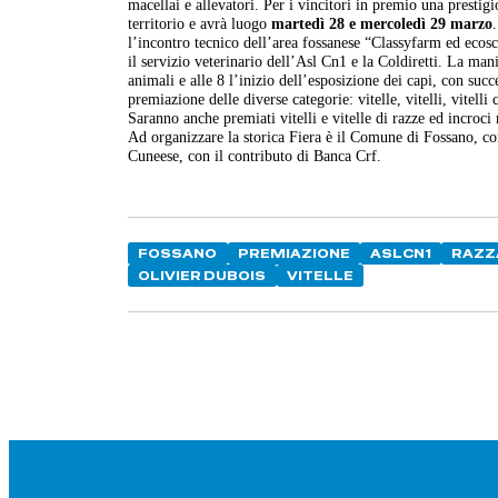
macellai e allevatori. Per i vincitori in premio una prestig
territorio e avrà luogo
martedì 28 e mercoledì 29 marzo
l’incontro tecnico dell’area fossanese “Classyfarm ed ec
il servizio veterinario dell’Asl Cn1 e la Coldiretti. La man
animali e alle 8 l’inizio dell’esposizione dei capi, con suc
premiazione delle diverse categorie: vitelle, vitelli, vitelli
Saranno anche premiati vitelli e vitelle di razze ed incroci na
Ad organizzare la storica Fiera è il Comune di Fossano, c
Cuneese, con il contributo di Banca Crf.
FOSSANO
PREMIAZIONE
ASLCN1
RAZZ
OLIVIER DUBOIS
VITELLE