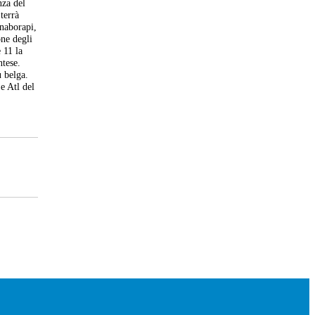
nza del
terrà
naborapi,
one degli
 11 la
ntese.
u belga.
e Atl del