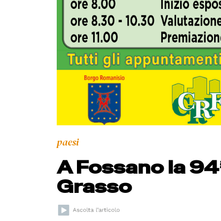
paesi
A Fossano la 94ª
Grasso