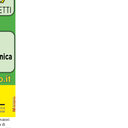
vatori
a di