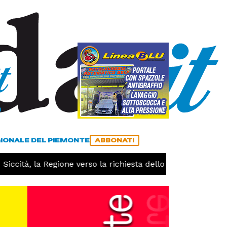
a
ACCEDI
ABBONATI
GIONALE DEL PIEMONTE
ABBONATI
ità, la Regione verso la richiesta dello stato di calamità n