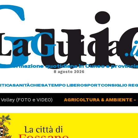
L'informazione quotidiana in Cuneo e provinci
8 agosto 2026
ITICA
SANITÀ
CHIESA
TEMPO LIBERO
SPORT
CONSIGLIO RE
ley (FOTO e VIDEO)
AGRICOLTURA & AMBIENTE -
Sicc