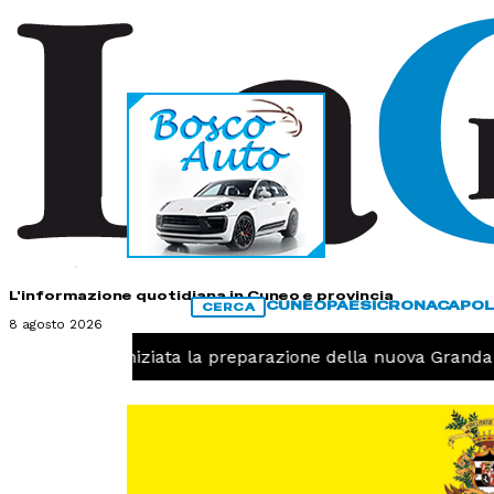
HOME
CONTATTI
L'informazione quotidiana in Cuneo e provincia
CUNEO
PAESI
CRONACA
POL
CERCA
8 agosto 2026
Pallavolo, iniziata la preparazione della nuova Granda Vol