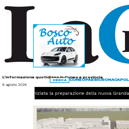
HOME
CONTATTI
L'informazione quotidiana in Cuneo e provincia
CUNEO
PAESI
CRONACA
POL
CERCA
6 agosto 2026
Pallavolo, iniziata la preparazione della nuova Granda V