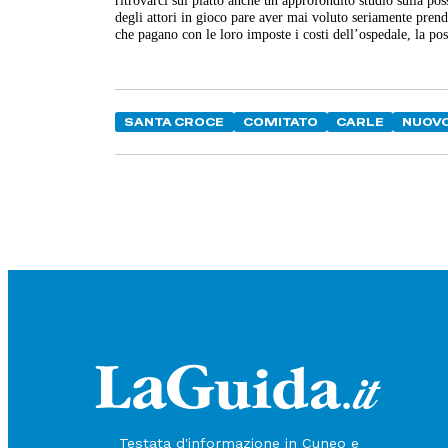
ritrovarci sul piatto anche un approfondito studio sulla pos
degli attori in gioco pare aver mai voluto seriamente prend
che pagano con le loro imposte i costi dell’ospedale, la poss
SANTA CROCE
COMITATO
CARLE
NUOV
Testata d'informazione in Cuneo e