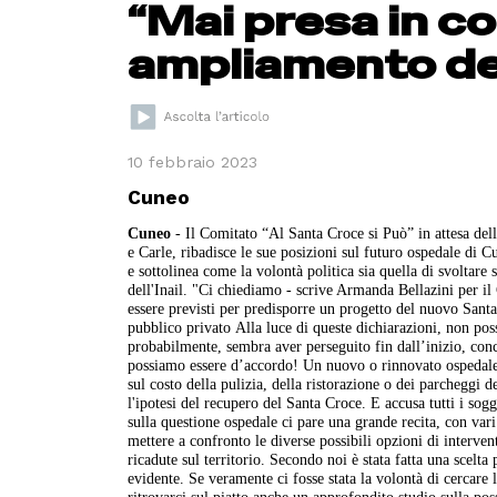
“Mai presa in co
ampliamento de
10 febbraio 2023
Cuneo
Cuneo
- Il Comitato “Al Santa Croce si Può” in attesa dell
e Carle, ribadisce le sue posizioni sul futuro ospedale di C
e sottolinea come la volontà politica sia quella di svoltare s
dell'Inail. "Ci chiediamo - scrive Armanda Bellazini per il
essere previsti per predisporre un progetto del nuovo Santa 
pubblico privato Alla luce di queste dichiarazioni, non poss
probabilmente, sembra aver perseguito fin dall’inizio, conc
possiamo essere d’accordo! Un nuovo o rinnovato ospedale, n
sul costo della pulizia, della ristorazione o dei parcheggi
l'ipotesi del recupero del Santa Croce. E accusa tutti i sogg
sulla questione ospedale ci pare una grande recita, con va
mettere a confronto le diverse possibili opzioni di interven
ricadute sul territorio. Secondo noi è stata fatta una scelta
evidente. Se veramente ci fosse stata la volontà di cercare