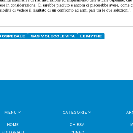
sibilità alternativa di ristrutturazione ed ampliamento dell’attuale ospedale, ch
ere in considerazione. Ci sarebbe piaciuto e ancora ci piacerebbe avere, come ci
ibilità di vedere il risultato di un confronto ad armi pari tra le due soluzioni".
O OSPEDALE
GAS MOLECOLE VITA
LE MYTHE
MENU
CATEGORIE
AR
HOME
CHIESA
M
EDITORIALI
CUNEO