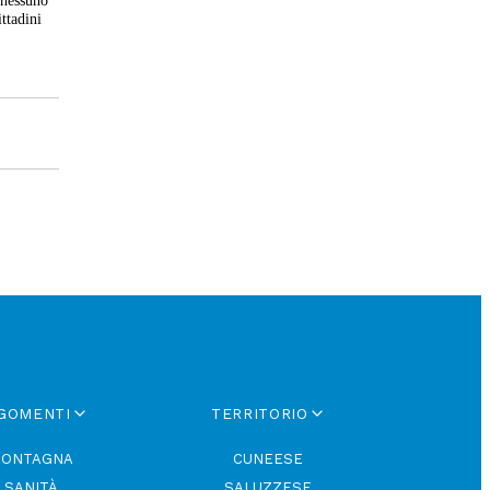
e nessuno
ttadini
GOMENTI
TERRITORIO
ONTAGNA
CUNEESE
SANITÀ
SALUZZESE