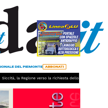
a
ACCEDI
ABBONATI
GIONALE DEL PIEMONTE
ABBONATI
ccità, la Regione verso la richiesta dello stato di calamità