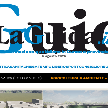
L'informazione quotidiana in Cuneo e provinci
6 agosto 2026
ITICA
SANITÀ
CHIESA
TEMPO LIBERO
SPORT
CONSIGLIO RE
olley (FOTO e VIDEO)
AGRICOLTURA & AMBIENTE -
Si