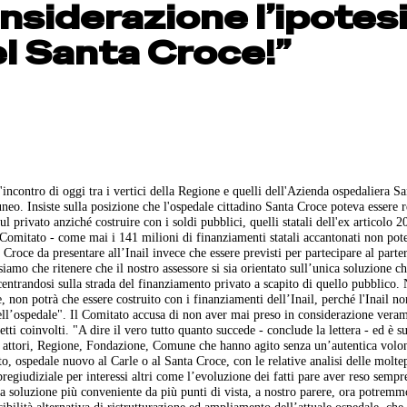
nsiderazione l’ipotes
l Santa Croce!”
'incontro di oggi tra i vertici della Regione e quelli dell'Azienda ospedaliera S
uneo. Insiste sulla posizione che l'ospedale cittadino Santa Croce poteva essere 
ul privato anziché costruire con i soldi pubblici, quelli statali dell'ex articolo 2
 Comitato - come mai i 141 milioni di finanziamenti statali accantonati non pot
Croce da presentare all’Inail invece che essere previsti per partecipare al parte
iamo che ritenere che il nostro assessore si sia orientato sull’unica soluzione ch
entrandosi sulla strada del finanziamento privato a scapito di quello pubblico.
on potrà che essere costruito con i finanziamenti dell’Inail, perché l'Inail no
 dell’ospedale". Il Comitato accusa di non aver mai preso in considerazione vera
etti coinvolti. "A dire il vero tutto quanto succede - conclude la lettera - ed è s
ri attori, Regione, Fondazione, Comune che hanno agito senza un’autentica volon
to, ospedale nuovo al Carle o al Santa Croce, con le relative analisi delle moltep
 pregiudiziale per interessi altri come l’evoluzione dei fatti pare aver reso sempr
 la soluzione più conveniente da più punti di vista, a nostro parere, ora potremm