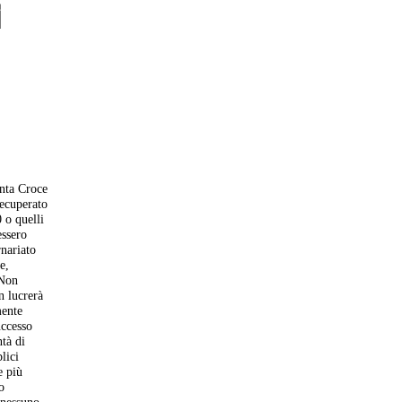
i
anta Croce
recuperato
0 o quelli
essero
rnariato
e,
 Non
n lucrerà
mente
uccesso
tà di
lici
e più
o