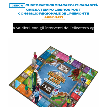
CUNEO
PAESI
CRONACA
POLITICA
SANITÀ
CERCA
CHIESA
TEMPO LIBERO
SPORT
CONSIGLIO REGIONALE DEL PIEMONTE
ABBONATI
endio a Valdieri, con gli interventi dell'elicottero oggi po