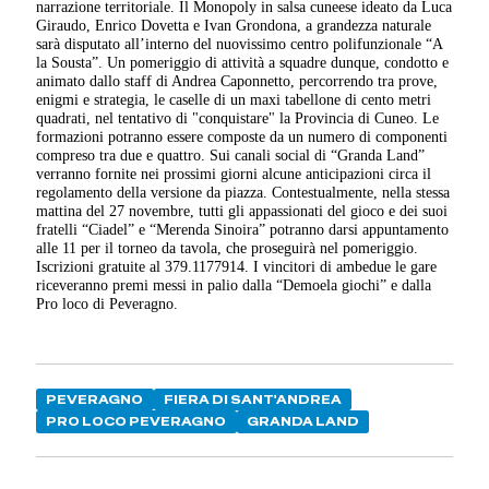
narrazione territoriale. Il Monopoly in salsa cuneese ideato da Luca
Giraudo, Enrico Dovetta e Ivan Grondona, a grandezza naturale
sarà disputato all’interno del nuovissimo centro polifunzionale “A
la Sousta”. Un pomeriggio di attività a squadre dunque, condotto e
animato dallo staff di Andrea Caponnetto, percorrendo tra prove,
enigmi e strategia, le caselle di un maxi tabellone di cento metri
quadrati, nel tentativo di "conquistare" la Provincia di Cuneo. Le
formazioni potranno essere composte da un numero di componenti
compreso tra due e quattro. Sui canali social di “Granda Land”
verranno fornite nei prossimi giorni alcune anticipazioni circa il
regolamento della versione da piazza. Contestualmente, nella stessa
mattina del 27 novembre, tutti gli appassionati del gioco e dei suoi
fratelli “Ciadel” e “Merenda Sinoira” potranno darsi appuntamento
alle 11 per il torneo da tavola, che proseguirà nel pomeriggio.
Iscrizioni gratuite al 379.1177914. I vincitori di ambedue le gare
riceveranno premi messi in palio dalla “Demoela giochi” e dalla
Pro loco di Peveragno.
PEVERAGNO
FIERA DI SANT'ANDREA
PRO LOCO PEVERAGNO
GRANDA LAND