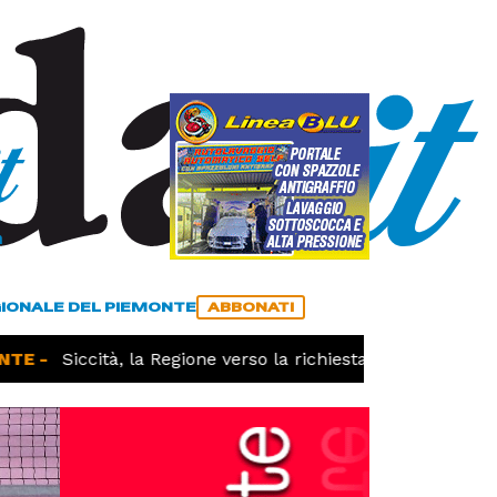
a
ACCEDI
ABBONATI
GIONALE DEL PIEMONTE
ABBONATI
E -
Siccità, la Regione verso la richiesta dello stato di ca