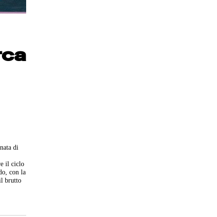
rca
nata di
e il ciclo
do, con la
il brutto