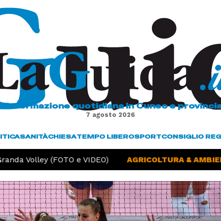
L'informazione quotidiana in Cuneo e provinci
7 agosto 2026
ITICA
SANITÀ
CHIESA
TEMPO LIBERO
SPORT
CONSIGLIO RE
anda Volley (FOTO e VIDEO)
AGRICOLTURA & AMBIENT