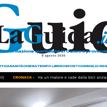
L'informazione quotidiana in Cuneo e provinci
8 agosto 2026
ITICA
SANITÀ
CHIESA
TEMPO LIBERO
SPORT
CONSIGLIO RE
CRONACA -
Ha un malore e cade dalla bici: anzian