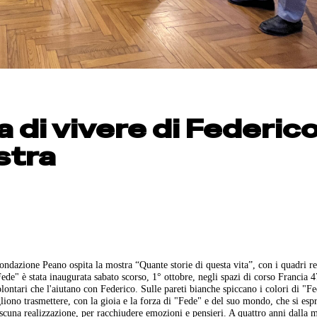
lia di vivere di Federic
stra
Fondazione Peano ospita la mostra “Quante storie di questa vita”, con i quadri re
de" è stata inaugurata sabato scorso, 1° ottobre, negli spazi di corso Francia 
ntari che l'aiutano con Federico. Sulle pareti bianche spiccano i colori di "Fe
gliono trasmettere, con la gioia e la forza di "Fede" e del suo mondo, che si esp
ciascuna realizzazione, per racchiudere emozioni e pensieri. A quattro anni dalla 