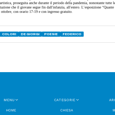
artistica, proseguita anche durante il periodo della pandemia, nonostante tutte l
tazione che il giovane segue fin dall'infanzia, all'estero. L’esposizione “Quante 
8 ottobre, con orario 17-19 e con ingresso gratuito.
COLORI
DE GIORGI
POESIE
FEDERICO
MENU
CATEGORIE
AR
HOME
CHIESA
M