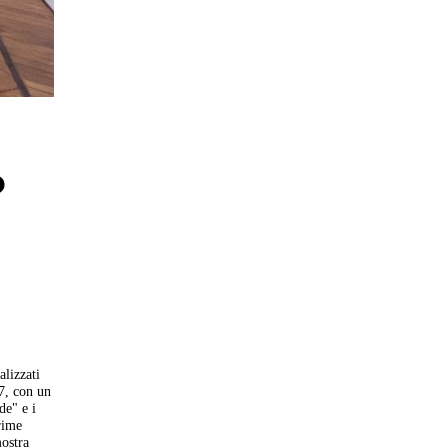
o
alizzati
47, con un
de" e i
rime
mostra