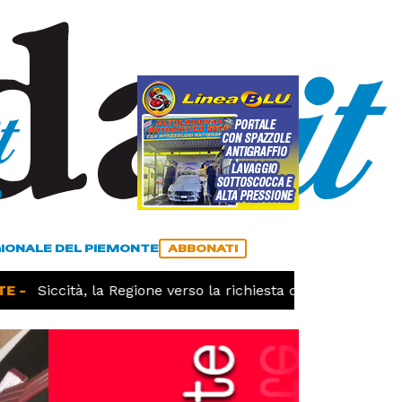
a
ACCEDI
ABBONATI
GIONALE DEL PIEMONTE
ABBONATI
-
Siccità, la Regione verso la richiesta dello stato di cala