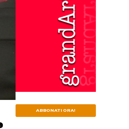
ABBONATI ORA!
e