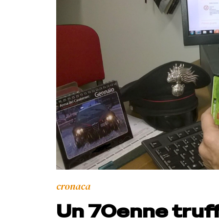
cronaca
Un 70enne truff