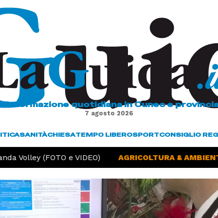
L'informazione quotidiana in Cuneo e provinci
7 agosto 2026
ITICA
SANITÀ
CHIESA
TEMPO LIBERO
SPORT
CONSIGLIO RE
da Volley (FOTO e VIDEO)
AGRICOLTURA & AMBIENTE 