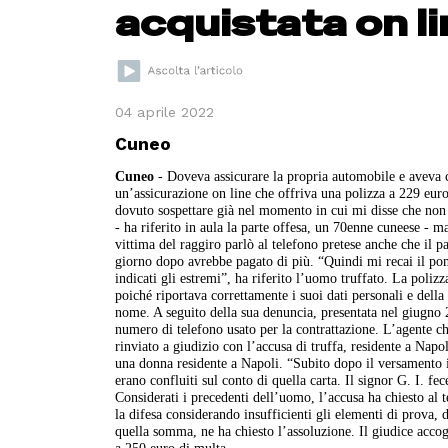
acquistata on l
04 aprile 2022
Cuneo
Cuneo
- Doveva assicurare la propria automobile e aveva ce
un’assicurazione on line che offriva una polizza a 229 euro
dovuto sospettare già nel momento in cui mi disse che non
- ha riferito in aula la parte offesa, un 70enne cuneese - m
vittima del raggiro parlò al telefono pretese anche che il p
giorno dopo avrebbe pagato di più. “Quindi mi recai il pomer
indicati gli estremi”, ha riferito l’uomo truffato. La poliz
poiché riportava correttamente i suoi dati personali e della
nome. A seguito della sua denuncia, presentata nel giugno 20
numero di telefono usato per la contrattazione. L’agente che
rinviato a giudizio con l’accusa di truffa, residente a Napo
una donna residente a Napoli. “Subito dopo il versamento i s
erano confluiti sul conto di quella carta. Il signor G. I. f
Considerati i precedenti dell’uomo, l’accusa ha chiesto al 
la difesa considerando insufficienti gli elementi di prova, 
quella somma, ne ha chiesto l’assoluzione. Il giudice accog
a 250 euro di multa.