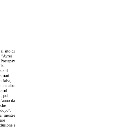
al sito di
. “Avrei
a Postepay
 la
 e il
 stati
a falsa,
n un altro
e sul
., poi
ll’anno da
 che
a dopo”.
ta, mentre
care
clusione e