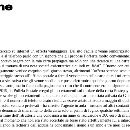
ine
rcato su Internet un’offerta vantaggiosa. Dal sito Facile.it venne reindirizzato 
 e al telefono parlò con un signore che gli propose l’offerta molto conveniente
 potevo pagare con la mia carta prepagata ma solo con una ricarica su una cart
a si trattava di una nota società assicuratrice e quindi mi fidai”. L’uomo con cui
agamento venisse eseguito quel giorno stesso, altrimenti l’offerta sarebbe scaduta
iggio stesso all’ufficio postale a fare il versamento sulla carta di cui mi erano
za assicurativa che gli venne spedita per posta elettronica qualche giorno dopo er
 sua auto, ma in fondo alla pagina era scritto che il contraente era un signore co
19, la Polizia Postale eseguì gli accertamenti sul titolare della carta Postepay 
 svolse gli accertamenti ha dichiarato che quella carta era stata attivata da G. I
li, e il numero di telefono usato risultava essere astato attivato a maggio di que
oldi vennero prelevati - ha riferito l’agente in aula - insieme ad altri contanti
ece denuncia di smarrimento della carta solo ai primi di luglio, qualche settiman
termine dell’istruttoria una condanna a un anno di reclusione e 300 euro di mul
dal momento che non era stato accertato se fosse stato effettivamente lui a intas
liendo la richiesta dell’accusa ha condannato l’uomo a un anno e tre mesi di re