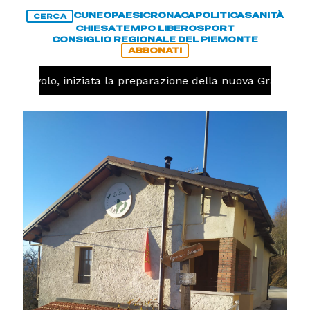
CUNEO
PAESI
CRONACA
POLITICA
SANITÀ
CERCA
CHIESA
TEMPO LIBERO
SPORT
CONSIGLIO REGIONALE DEL PIEMONTE
ABBONATI
Pallavolo, iniziata la preparazione della nuova Granda Vo