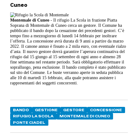
Cuneo
Montemale di Cuneo
- Il rifugio La Scola in frazione Piatta
Soprana di Montemale di Cuneo cerca un gestore. Il Comune ha
pubblicato il bando dopo la cessazione dei precedenti gestori. C’è
tempo fino a mezzogiorno di lunedì 14 febbraio per inoltrare
l’offerta. La concessione avrà durata di 9 anni a partire da marzo
2022. Il canone annuo è fissato a 2 mila euro, con eventuale rialzo
d’asta. Il nuovo gestore dovrà garantire l’aperura continuativa del
rifugio dal 15 giungo al 15 settembre di ogni anno e almeno 28
fine settimana nel restante periodo. Sarà obbligatorio effettuare il
sopralluogo, pena esclusione. Il bando completo è stato pubblicato
sul sito del Comune. Le buste verranno aperte in seduta pubblica
alle 10 di martedì 15 febbraio, alla quale potranno assistere i
rappresentanti dei soggetti concorrenti.
BANDO
GESTIONE
GESTORE
CONCESSIONE
RIFUGIO LA SCOLA
MONTEMALE DI CUNEO
PONTE CIADEL