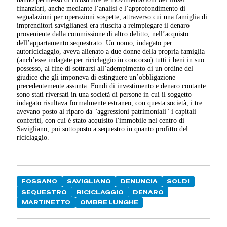
finanziari, anche mediante l’analisi e l’approfondimento di
segnalazioni per operazioni sospette, attraverso cui una famiglia di
imprenditori saviglianesi era riuscita a reimpiegare il denaro
proveniente dalla commissione di altro delitto, nell’acquisto
dell’appartamento sequestrato. Un uomo, indagato per
autoriciclaggio, aveva alienato a due donne della propria famiglia
(anch’esse indagate per riciclaggio in concorso) tutti i beni in suo
possesso, al fine di sottrarsi all’adempimento di un ordine del
giudice che gli imponeva di estinguere un’obbligazione
precedentemente assunta. Fondi di investimento e denaro contante
sono stati riversati in una società di persone in cui il soggetto
indagato risultava formalmente estraneo, con questa società, i tre
avevano posto al riparo da "aggressioni patrimoniali" i capitali
conferiti, con cui è stato acquisito l'immobile nel centro di
Savigliano, poi sottoposto a sequestro in quanto profitto del
riciclaggio.
FOSSANO
SAVIGLIANO
DENUNCIA
SOLDI
SEQUESTRO
RICICLAGGIO
DENARO
MARTINETTO
OMBRE LUNGHE