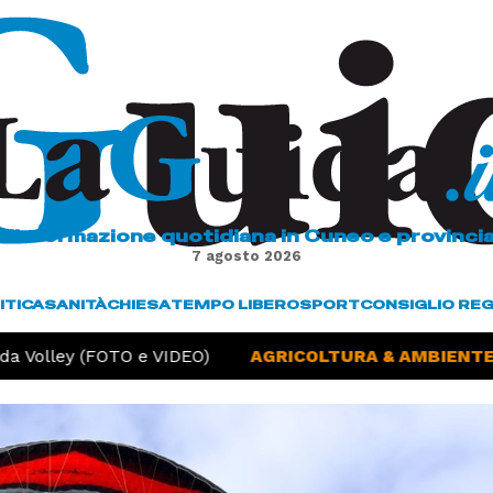
L'informazione quotidiana in Cuneo e provinci
7 agosto 2026
ITICA
SANITÀ
CHIESA
TEMPO LIBERO
SPORT
CONSIGLIO RE
a Volley (FOTO e VIDEO)
AGRICOLTURA & AMBIENTE -