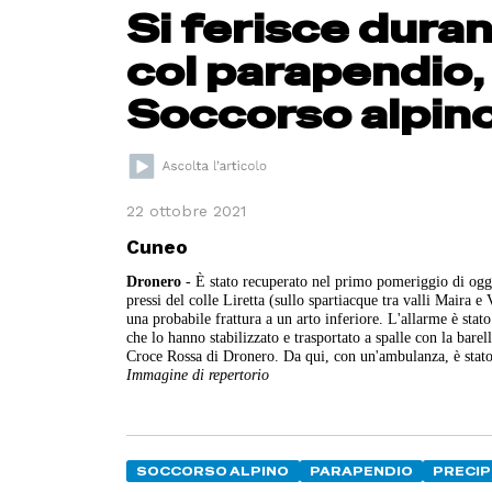
Si ferisce duran
col parapendio,
Soccorso alpin
22 ottobre 2021
Cuneo
Dronero
- È stato recuperato nel primo pomeriggio di oggi
pressi del colle Liretta (sullo spartiacque tra valli Maira 
una probabile frattura a un arto inferiore. L'allarme è stat
che lo hanno stabilizzato e trasportato a spalle con la bare
Croce Rossa di Dronero. Da qui, con un'ambulanza, è stato 
Immagine di repertorio
SOCCORSO ALPINO
PARAPENDIO
PRECIP