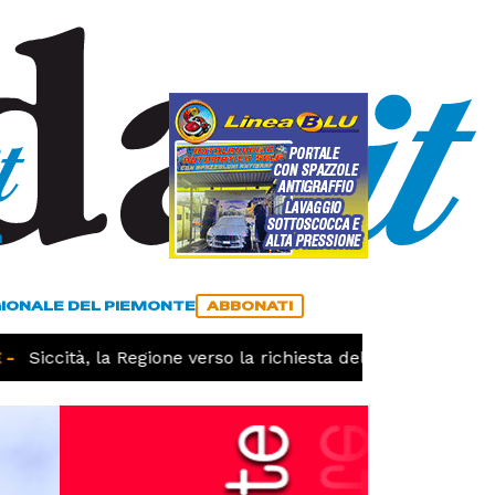
a
ACCEDI
ABBONATI
GIONALE DEL PIEMONTE
ABBONATI
Siccità, la Regione verso la richiesta dello stato di calam