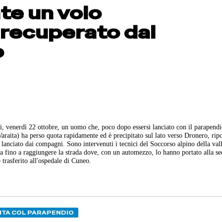
te un volo
 recuperato dal
o
, venerdì 22 ottobre, un uomo che, poco dopo essersi lanciato con il parapendi
e Varaita) ha perso quota rapidamente ed è precipitato sul lato verso Dronero, rip
o lanciato dai compagni. Sono intervenuti i tecnici del Soccorso alpino della val
lla fino a raggiungere la strada dove, con un automezzo, lo hanno portato alla se
trasferito all'ospedale di Cuneo.
ITA COL PARAPENDIO