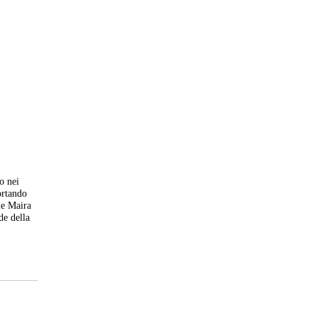
o nei
ortando
le Maira
de della