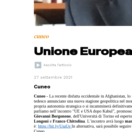
cuneo
Unione Europea
27 settembre 2021
Cuneo
Cuneo -
La recente disfatta occidentale in Afghanistan, lo
tedesco annunciano una nuova stagione geopolitica nel mon
propria autonomia strategica o si incamminerà definitivam
parliamo nell’incontro “UE e USA dopo Kabul”, promosso 
Giovanni Borgonone
, dell'Università di Torino ed espert
Longoni
e
Franco Chittolina
. L’incontro avrà luogo
mar
è:
https://bit.ly/UsaUe
In alternativa, sarà possibile seguir
Cuneo.