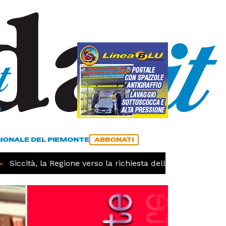
a
ACCEDI
ABBONATI
GIONALE DEL PIEMONTE
ABBONATI
iccità, la Regione verso la richiesta dello stato di calamit