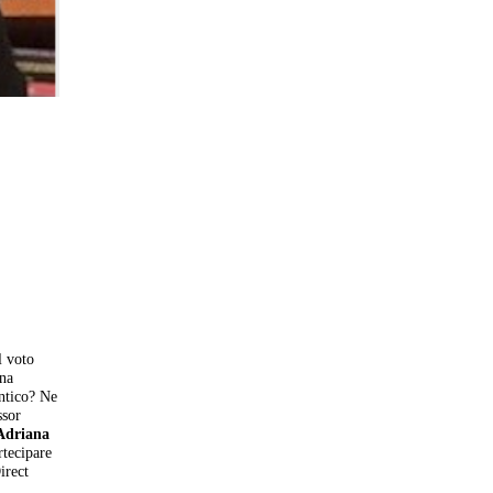
l voto
una
antico? Ne
ssor
Adriana
rtecipare
irect