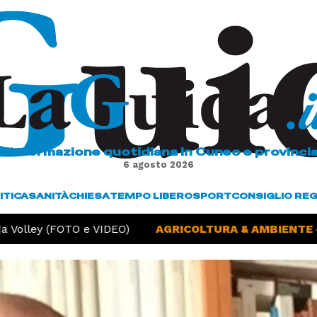
L'informazione quotidiana in Cuneo e provinci
6 agosto 2026
ITICA
SANITÀ
CHIESA
TEMPO LIBERO
SPORT
CONSIGLIO RE
Volley (FOTO e VIDEO)
AGRICOLTURA & AMBIENTE -
S