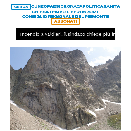
CUNEO
PAESI
CRONACA
POLITICA
SANITÀ
CERCA
CHIESA
TEMPO LIBERO
SPORT
CONSIGLIO REGIONALE DEL PIEMONTE
ABBONATI
NACA -
Incendio a Valdieri, il sindaco chiede più interventi