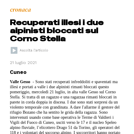
cronaca
Recuperati illesi i due
alpinisti bloccati sul
Corno Stella
21 luglio 2021
Cuneo
Valle Gesso
- Sono stati recuperati infreddoliti e spaventati ma
illesi e portati a valle i due alpinisti rimasti bloccati questo
pomeriggio, mercoledì 21 luglio, in alta valle Gesso sul Corno
Stella. Si tratta di un ragazzo e una ragazzaa rimasti bloccati in
parete in corda doppia in discesa. I due sono stati sorpresi da un
violento temporale con grandinata. A dare l'allarme il gestore del
rifugio Bozano che ha sentito le grida della ragazza. Sono
intervenuti usando come base operativa le Terme di Valdieri i
Vigili del Fuoco di Cuneo, usciti verso le 17 e il nucleo Speleo
alpino fluviale, l’elicottero Drago 51 da Torino, gli operatori del
118 e i volontari del soccorso alpino. I soccorritori hanno portato