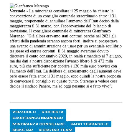
Verzuolo -
La minoranza consiliare il 25 maggio ha chiesto la
convocazione di un consiglio comunale straordinario entro il 31
maggio, proponendo di annullare l'aumento dell’Imu deciso dalla
maggioranza il 31 marzo, con l'approvazione del bilancio di
previsione. Il consigliere comunale di minoranza Gianfranco
Marengo: “Già allora eravamo stati contrari perché nel 2021 gli
effetti della pandemia saranno ancora forti, inoltre si prospettava
una avanzo di amministrazione da usare per un eventuale squilibrio
tra spese ed entrate correnti. Il 31 maggio avremmo dovuto
discutere il conto consuntivo 2020, in realtà rimandato al 7 giugno,
ma dai dati a nostra disposizione l'avanzo libero è di 472 mila
euro, più che sufficiente per coprire i 130 mila euro previsti con
l'aumento dell'Imu. La delibera di azzeramento degli aumenti deve
però essere fatta entro il 31 maggio, ecco quindi la nostra proposta
di convocare il consiglio su questo punto. Staremo a vedere cosa
decide il sindaco Panero, ma ad oggi nessuno si è fatto vivo”.
VERZUOLO
RICHIESTA
GIANFRANCO MARENGO
MINORANZA CONSILIARE
KAGO TERRASOLE
KICKSTAR
KICKSTAR TEAM