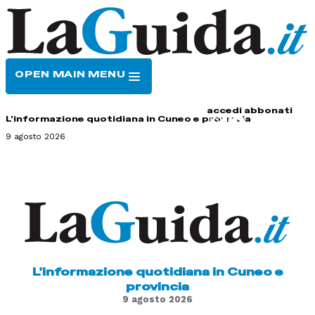
OPEN MAIN MENU
HOME
CONTATTI
accedi
abbonati
L'informazione quotidiana in Cuneo e provincia
9 agosto 2026
L'informazione quotidiana in Cuneo e
provincia
9 agosto 2026