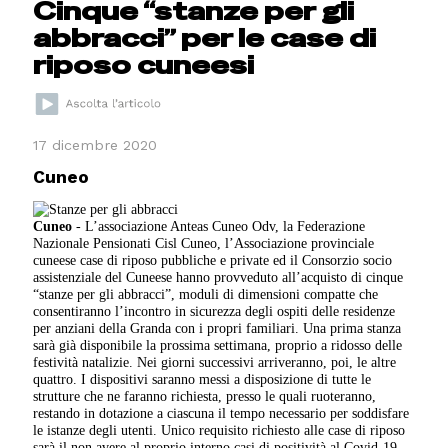
Cinque “stanze per gli
abbracci” per le case di
riposo cuneesi
17 dicembre 2020
Cuneo
Cuneo
- L’associazione Anteas Cuneo Odv, la Federazione
Nazionale Pensionati Cisl Cuneo, l’Associazione provinciale
cuneese case di riposo pubbliche e private ed il Consorzio socio
assistenziale del Cuneese hanno provveduto all’acquisto di cinque
“stanze per gli abbracci”, moduli di dimensioni compatte che
consentiranno l’incontro in sicurezza degli ospiti delle residenze
per anziani della Granda con i propri familiari. Una prima stanza
sarà già disponibile la prossima settimana, proprio a ridosso delle
festività natalizie. Nei giorni successivi arriveranno, poi, le altre
quattro. I dispositivi saranno messi a disposizione di tutte le
strutture che ne faranno richiesta, presso le quali ruoteranno,
restando in dotazione a ciascuna il tempo necessario per soddisfare
le istanze degli utenti. Unico requisito richiesto alle case di riposo
sarà il non avere al proprio interno casi di positività al Covid-19.