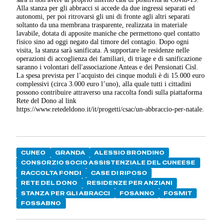
Alla stanza per gli abbracci si accede da due ingressi separati ed
autonomi, per poi ritrovarsi gli uni di fronte agli altri separati
soltanto da una membrana trasparente, realizzata in materiale
lavabile, dotata di apposite maniche che permettono quel contatto
fisico sino ad oggi negato dal timore del contagio. Dopo ogni
visita, la stanza sarà sanificata. A supportare le residenze nelle
operazioni di accoglienza dei familiari, di triage e di sanificazione
saranno i volontari dell'associazione Anteas e dei Pensionati Cisl.
La spesa prevista per l’acquisto dei cinque moduli è di 15.000 euro
complessivi (circa 3.000 euro l’uno), alla quale tutti i cittadini
possono contribuire attraverso una raccolta fondi sulla piattaforma
Rete del Dono al link
https://www.retedeldono.it/it/progetti/csac/un-abbraccio-per-natale.
CUNEO
GRANDA
ALESSIO BRONDINO
CONSORZIO SOCIO ASSISTENZIALE DEL CUNEESE
RACCOLTA FONDI
CASE DI RIPOSO
RETE DEL DONO
RESIDENZE PER ANZIANI
STANZA PER GLI ABRACCI
FOSANNO
FOSMIT
FOSSABNO