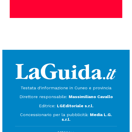
Testata d'informazione in Cuneo e provincia
Direttore responsabile:
Massimiliano Cavallo
Editrice:
LGEditoriale s.r.l.
Concessionario per la pubblicità:
Media L.G.
s.r.l.