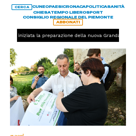
CUNEO
PAESI
CRONACA
POLITICA
SANITÀ
CERCA
CHIESA
TEMPO LIBERO
SPORT
CONSIGLIO REGIONALE DEL PIEMONTE
ABBONATI
lavolo, iniziata la preparazione della nuova Granda Volley
paesi