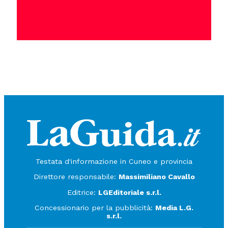
Testata d'informazione in Cuneo e provincia
Direttore responsabile:
Massimiliano Cavallo
Editrice:
LGEditoriale s.r.l.
Concessionario per la pubblicità:
Media L.G.
s.r.l.