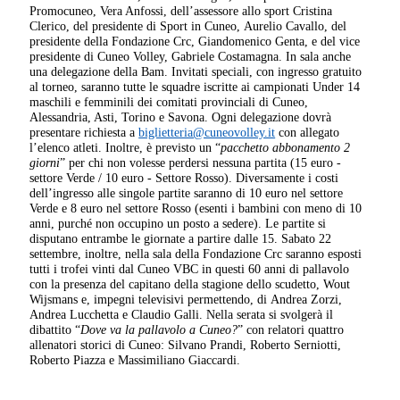
Promocuneo, Vera Anfossi, dell’assessore allo sport Cristina
Clerico, del presidente di Sport in Cuneo, Aurelio Cavallo, del
presidente della Fondazione Crc, Giandomenico Genta, e del vice
presidente di Cuneo Volley, Gabriele Costamagna. In sala anche
una delegazione della Bam. Invitati speciali, con ingresso gratuito
al torneo, saranno tutte le squadre iscritte ai campionati Under 14
maschili e femminili dei comitati provinciali di Cuneo,
Alessandria, Asti, Torino e Savona. Ogni delegazione dovrà
presentare richiesta a
biglietteria@cuneovolley.it
con allegato
l’elenco atleti. Inoltre, è previsto un “
pacchetto abbonamento 2
giorni
” per chi non volesse perdersi nessuna partita (15 euro -
settore Verde / 10 euro - Settore Rosso). Diversamente i costi
dell’ingresso alle singole partite saranno di 10 euro nel settore
Verde e 8 euro nel settore Rosso (esenti i bambini con meno di 10
anni, purché non occupino un posto a sedere). Le partite si
disputano entrambe le giornate a partire dalle 15. Sabato 22
settembre, inoltre, nella sala della Fondazione Crc saranno esposti
tutti i trofei vinti dal Cuneo VBC in questi 60 anni di pallavolo
con la presenza del capitano della stagione dello scudetto, Wout
Wijsmans e, impegni televisivi permettendo, di Andrea Zorzi,
Andrea Lucchetta e Claudio Galli. Nella serata si svolgerà il
dibattito “
Dove va la pallavolo a Cuneo?
” con relatori quattro
allenatori storici di Cuneo: Silvano Prandi, Roberto Serniotti,
Roberto Piazza e Massimiliano Giaccardi.