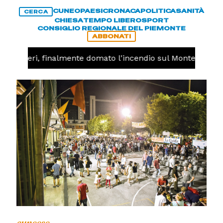
CUNEO
PAESI
CRONACA
POLITICA
SANITÀ
CERCA
CHIESA
TEMPO LIBERO
SPORT
CONSIGLIO REGIONALE DEL PIEMONTE
ABBONATI
Valdieri, finalmente domato l'incendio sul Monte Piastra