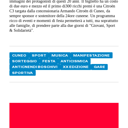
immagini dei protagonisti di questi 20 anni. Il biglietto ha un costo
di due euro e mezzo ed il primo di300 ricchi premi è una Citroën
C3 targata dalla concessionaria Armando Citroën di Cuneo, da
sempre sponsor e sostenitore della 24ore cuneese. Un programma
ricco di eventi e momenti di festa permetterà a tutti, ma soprattutto
alle famiglie, di prendere parte alla due giorni di “Giovani, Sport
& Solidarietà”.
CUNEO
SPORT
MUSICA
MANIFESTAZIONE
SORTEGGIO
FESTA
ANTICISMICA
ANTICNENDI BOSCHIVI
XX EDIZIONE
GARE
SPORTIVA