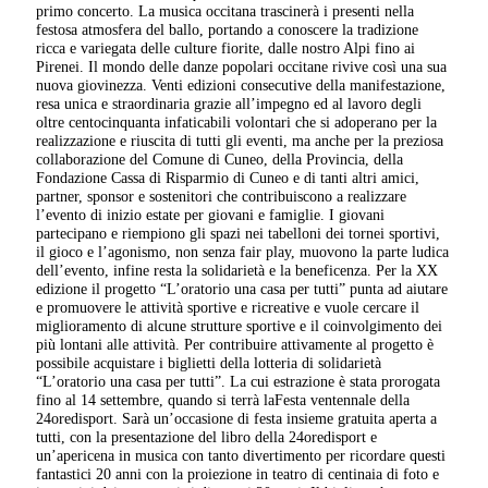
primo concerto. La musica occitana trascinerà i presenti nella
festosa atmosfera del ballo, portando a conoscere la tradizione
ricca e variegata delle culture fiorite, dalle nostro Alpi fino ai
Pirenei. Il mondo delle danze popolari occitane rivive così una sua
nuova giovinezza. Venti edizioni consecutive della manifestazione,
resa unica e straordinaria grazie all’impegno ed al lavoro degli
oltre centocinquanta infaticabili volontari che si adoperano per la
realizzazione e riuscita di tutti gli eventi, ma anche per la preziosa
collaborazione del Comune di Cuneo, della Provincia, della
Fondazione Cassa di Risparmio di Cuneo e di tanti altri amici,
partner, sponsor e sostenitori che contribuiscono a realizzare
l’evento di inizio estate per giovani e famiglie. I giovani
partecipano e riempiono gli spazi nei tabelloni dei tornei sportivi,
il gioco e l’agonismo, non senza fair play, muovono la parte ludica
dell’evento, infine resta la solidarietà e la beneficenza. Per la XX
edizione il progetto “L’oratorio una casa per tutti” punta ad aiutare
e promuovere le attività sportive e ricreative e vuole cercare il
miglioramento di alcune strutture sportive e il coinvolgimento dei
più lontani alle attività. Per contribuire attivamente al progetto è
possibile acquistare i biglietti della lotteria di solidarietà
“L’oratorio una casa per tutti”. La cui estrazione è stata prorogata
fino al 14 settembre, quando si terrà laFesta ventennale della
24oredisport. Sarà un’occasione di festa insieme gratuita aperta a
tutti, con la presentazione del libro della 24oredisport e
un’apericena in musica con tanto divertimento per ricordare questi
fantastici 20 anni con la proiezione in teatro di centinaia di foto e