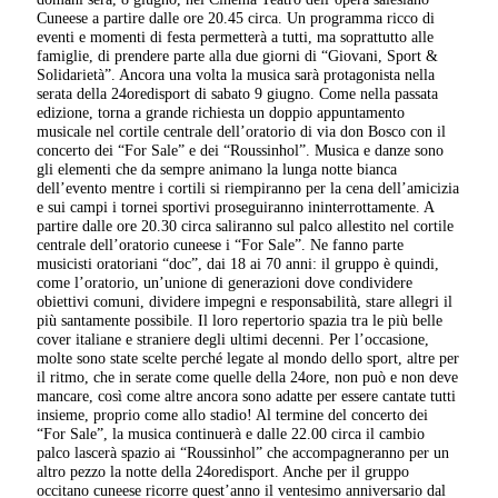
Cuneese a partire dalle ore 20.45 circa. Un programma ricco di
eventi e momenti di festa permetterà a tutti, ma soprattutto alle
famiglie, di prendere parte alla due giorni di “Giovani, Sport &
Solidarietà”. Ancora una volta la musica sarà protagonista nella
serata della 24oredisport di sabato 9 giugno. Come nella passata
edizione, torna a grande richiesta un doppio appuntamento
musicale nel cortile centrale dell’oratorio di via don Bosco con il
concerto dei “For Sale” e dei “Roussinhol”. Musica e danze sono
gli elementi che da sempre animano la lunga notte bianca
dell’evento mentre i cortili si riempiranno per la cena dell’amicizia
e sui campi i tornei sportivi proseguiranno ininterrottamente. A
partire dalle ore 20.30 circa saliranno sul palco allestito nel cortile
centrale dell’oratorio cuneese i “For Sale”. Ne fanno parte
musicisti oratoriani “doc”, dai 18 ai 70 anni: il gruppo è quindi,
come l’oratorio, un’unione di generazioni dove condividere
obiettivi comuni, dividere impegni e responsabilità, stare allegri il
più santamente possibile. Il loro repertorio spazia tra le più belle
cover italiane e straniere degli ultimi decenni. Per l’occasione,
molte sono state scelte perché legate al mondo dello sport, altre per
il ritmo, che in serate come quelle della 24ore, non può e non deve
mancare, così come altre ancora sono adatte per essere cantate tutti
insieme, proprio come allo stadio! Al termine del concerto dei
“For Sale”, la musica continuerà e dalle 22.00 circa il cambio
palco lascerà spazio ai “Roussinhol” che accompagneranno per un
altro pezzo la notte della 24oredisport. Anche per il gruppo
occitano cuneese ricorre quest’anno il ventesimo anniversario dal