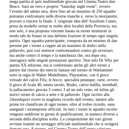
mega partita al quiz multimediale giocata nel Cinema Teatro don
Bosco. Sarà un vero e proprio “Saturday night event”, ovvero
l’evento del sabato sera, dove fino ad un massimo di 250 squadre
potranno confrontarsi nelle diverse manche e, verso la mezzanotte,
provare a vincere la finale. L’originale idea dell’Auxilium Cuneo,
presa da modello ormai in molte altre località della Provincia, ma
non solo, è una proposta vincente basata su tornei strutturati in
modo tale da fissare in una definita frazione di tempo ogni singola
partita. Ogni squadra partecipante, composta da un minimo di due
persone per i tornei a coppie ad un massimo di dodici nella
pallavolo, può così mettersi confrontandosi contro gli avversari,
ma anche contro il tempo e la stanchezza che, ora dopo ora,
interagisce sulle singole prestazioni sportive. Non solo Dr Why per
questa XX edizione, ma si confermano anche gli altri tornei a
partire dal ritorno dei eserciti fantasy nel torneo di Warhammer
sotto la regia di Walter Modellismo; Playstation, con il gioco
virtuale del calcio Fifa; le bocce, specialità petanque; carte, ovvero
il gioco di Scala 40; tennis tavolo; Risiko, calcio balilla; streetball,
la pallacanestro giocata 3 contro 3 ad un solo cesto, ed infine gli
storici tornei di calcio a sette e di pallavolo. Ogni iscritto alla
24oredisport riceve la maglietta ricordo dell’evento, mentre alle
prime tre classificate di ogni torneo, oltre al trofeo ricordo, sono
assegnati i montepremi ufficiali. In tutti i tornei le squadre iscritte
vengono suddivise in gironi di qualificazione, in numero diverso a
seconda della disciplina scelta. La composizione dei vari gironi
avviene tramite un sorteggio ufficiale multimediale che si svolgerà
domani sera, 8 giugno, nel Cinema Teatro dell’opera salesiano